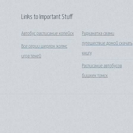
Links to Important Stuff
Автобус расписание копейск
Радханатха свами
путешествие домой скачать
Все серии шерлок холмс
книгу
игра теней
Расписание автобусов
бишкек томск