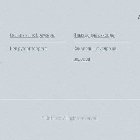
A
Скачать на пк браузеры
Я пью до дна аккорды
Нев руторг торрент
Как увеличить ядро на
андроид
© Untitled. All rights reserved.