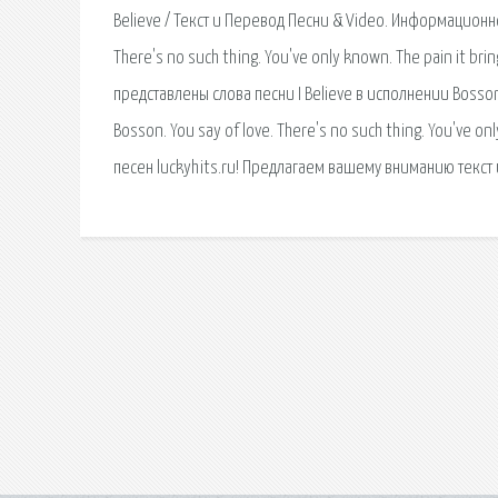
Believe / Текст и Перевод Песни & Video. Информационно-
There's no such thing. You've only known. The pain it brin
представлены слова песни I Believe в исполнении Bosson и
Bosson. You say of love. There's no such thing. You've 
песен luckyhits.ru! Предлагаем вашему вниманию текст 