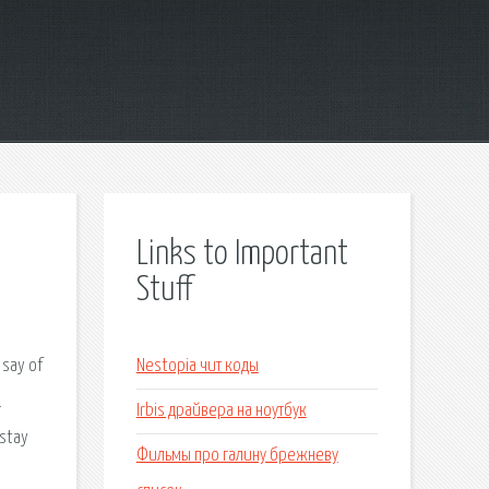
Links to Important
Stuff
 say of
Nestopia чит коды
.
Irbis драйвера на ноутбук
 stay
Фильмы про галину брежневу