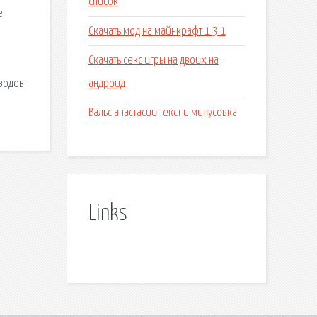
список
e.
Скачать мод на майнкрафт 1 3 1
Скачать секс игры на двоих на
андроид
еводов
Вальс анастасии текст и минусовка
Links