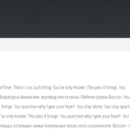
of love. There's no such thing. You've only known. The pain it brings. You
лаборатория Амальгама: перевод текста песни I Believe группы Bosson. You
 brings. You question why. I give your heart. You stay alone. You stay apart
ou've only known. The pain it brings. You question why. I give your heart. You
перевод и остальные самые популярные песни этого исполнителя. Bosson - I