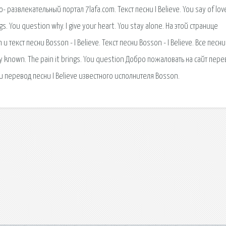
 развлекательный портал 7lafa.com. Текст песни I Believe. You say of lov
gs. You question why. I give your heart. You stay alone. На этой странице
 текст песни Bosson - I Believe. Текст песни Bosson - I Believe. Все песни
only known. The pain it brings. You question Добро пожаловать на сайт пер
и перевод песни I Believe известного исполнителя Bosson.