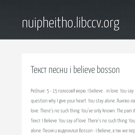
nuipheitho.libccv.org
Текст песни i believe bosson
Рейтинг: 5 - 15 голосовЯ верю. I believe… in love. You say 
question why. I give your heart. You stay alone. Лингво-
love. There's no such thing. You've only known. The pain it
Текст. I Believe. You say of love. There's no such thing. Y
alone. Песня и видеоклип Bosson - I Believe, а так же 