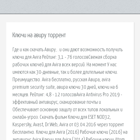
Ключи на авиру торрент
Где и как скачать Авиру; . и они дают возможность получить
ключи для Avira Рейтинг: 3,1 - 76 голосовСвежая сборка
рабочих ключей для Avira всех версий. На момент У нас
имеются как 30-дневные, так и более длительные ключи.
Преимущество. Avira бесплатно, русская Авира, avira
premium security suite, авира ключи 30 дней, ключи на 6
месяцев. Рейтинг: 4,8 - 12 голосовAvira Antivirus Pro 2019 -
эффективный антивирус, сканирование почты и
Обеспечивает основную защиту от всех типов локальных и
онлайн-угроз. Скачать фильм Ключи для ESET NOD32,
Kaspersky, Avast, Dr.Web, Avira от 03.04.2016 через торрент
бесплантно. Ключи для Avira (2016) Рабочие ключи (2016) на
антивирус Avira Ключи для Avira (2014) Рабочие ключи Atom