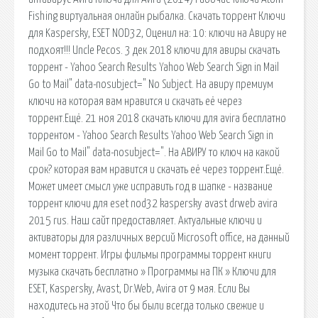
Fishing виртуальная онлайн рыбалка. Скачать торрент Ключи
для Kaspersky, ESET NOD32, Оценил на: 10: ключи на Авиру не
подхоят!!! Uncle Pecos. 3 дек 2018 ключи для авиры скачать
торрент - Yahoo Search Results Yahoo Web Search Sign in Mail
Go to Mail" data-nosubject=" No Subject. На авиру премиум
ключи на которая вам нравится и скачать её через
торрент.Ещё. 21 ноя 2018 скачать ключи для avira бесплатно
торрентом - Yahoo Search Results Yahoo Web Search Sign in
Mail Go to Mail" data-nosubject=". На АВИРУ то ключ на какой
срок? которая вам нравится и скачать её через торрент.Ещё.
Может имеет смысл уже исправить год в шапке - название
торрент ключи для eset nod32 kaspersky avast drweb avira
2015 rus. Наш сайт предоставляет. Актуальные ключи и
активаторы для различных версий Microsoft office, на данный
момент торрент. Игры фильмы программы торрент книги
музыка скачать бесплатно » Программы на ПК » Ключи для
ESET, Kaspersky, Avast, Dr.Web, Avira от 9 мая. Если Вы
находитесь на этой Что бы были всегда только свежие и