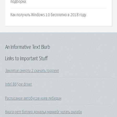
подборка.
Как получить Windows 10 бесплатно в 2018 году.
An Informative Text Blurb
Links to Important Stuff
Заклятие смерти 2 скачать торрент
Intel 865pe driver
Расписание автобусов киев лебедин
Книга ретт батлер дональд маккейг читать онлайн