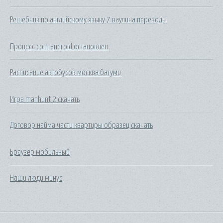
Решебник по английскому языку 7 ваулина переводы
Процесс com android остановлен
Расписание автобусов москва батуми
Игра manhunt 2 скачать
Договор найма части квартиры образец скачать
Браузер мобильный
Наши люди минус