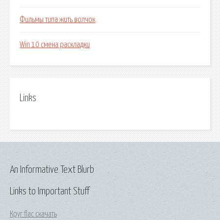
Фильмы типа жить волчок
Win 10 смена раскладки
Links
An Informative Text Blurb
Links to Important Stuff
Круг flac скачать