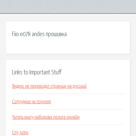
Fiio e07k andes прошивка
Links to Important Stuff
Яндекс не переводит страницу на русский
Сотрудник чк торрент
Читать книгу набокова лолита онлайн
City jump