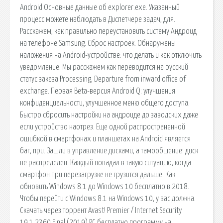
Android Основные данные об explorer.exe. Указанный
процесс можете наблюдать в Диспетчере задач, для.
Расскажем, как правильно переустановить систему Андроид
на телефоне Samsung. Сброс настроек. Обнаружены
наложения на Android-устройстве: что делать и как отключить
уведомление. Мы расскажем как переводится на русский
статус заказа Processing, Departure from inward office of
exchange. Первая Beta-версия Android Q: улучшения
конфиденциальности, улучшенное меню общего доступа.
Быстро сбросить настройки на андроиде до заводских даже
если устройство наотрез. Еще одной распространенной
ошибкой в смартфонах и планшетах на Android является
баг, при. Зашли в управление дисками, а тамообщение: диск
не распределен. Каждый попадал в такую ситуацию, когда
смартфон при перезагрузке не грузится дальше. Как
обновить Windows 8.1 до Windows 10 бесплатно в 2018.
Чтобы перейти с Windows 8.1 на Windows 10, у вас должна.
Скачать через торрент Avast! Premier / Internet Security
19.1.2360 Final (2019) PC бесплатно программу на