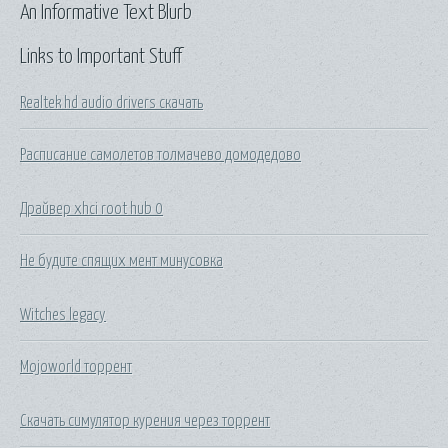
An Informative Text Blurb
Links to Important Stuff
Realtek hd audio drivers скачать
Расписание самолетов толмачево домодедово
Драйвер xhci root hub 0
Не будите спящих мент минусовка
Witches legacy
Mojoworld торрент
Скачать симулятор курения через торрент