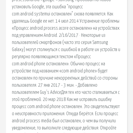
установить Google, эта ошибка "процесс
com.android.systemui остановлен" снова появляется. Как
удаляешь Google ее нет. 14 июл 2014 Устранение проблемы
«Процесс android.process.acore остановлен» на устройствах
под управлением Android. 2/16/2017 · Некоторые из
пользователей смартфонов (часто это серия Samsung
Galaxy) могут столкнуться с ошибкой в работе их устройств и
регулярно появляющимся текстом «Процесс
com.android.phone остановлен». Обычно процесс на
устройстве под названием «com android phone» будет
остановлен по причине некорректных действий со стороны
пользователя. 27 янв 2017 - 3 мин. - Добавлено
пользователем Guy's AdviceДля тех кто часто сталкиваеться с
этой проблемой. 20 мар 2018 Как же исправить ошибку
процесс com.android.phone остановлен. Это свидетельствуют
о неисправности приложения. Откуда берётся. Если процесс
android process media был остановлен, о чем вы получили
уведомление, то выполните следующие действия: Откройте