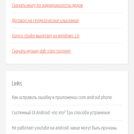
Скачать книгу по эндокринологии дедов
Договор на геодезические изыскания
Gopro studio вылетает на windows 10
Скачать музыку dab step торрент
Links
Как исправить ошибку в приложении com android phone.
Системный UI Android: что это? Три способа устранения.
Не работает youtube на android: какие могут быть причины.