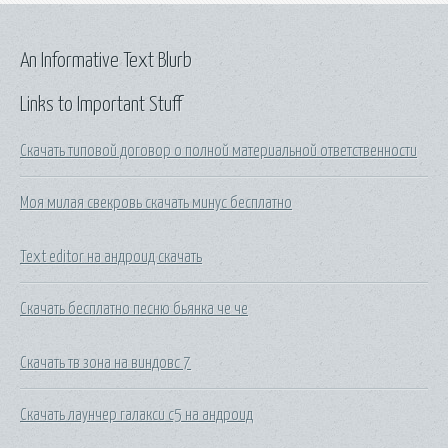
An Informative Text Blurb
Links to Important Stuff
Скачать типовой договор о полной материальной ответственности
Моя милая свекровь скачать минус бесплатно
Text editor на андроид скачать
Скачать бесплатно песню бьянка че че
Скачать тв зона на виндовс 7
Скачать лаунчер галакси с5 на андроид