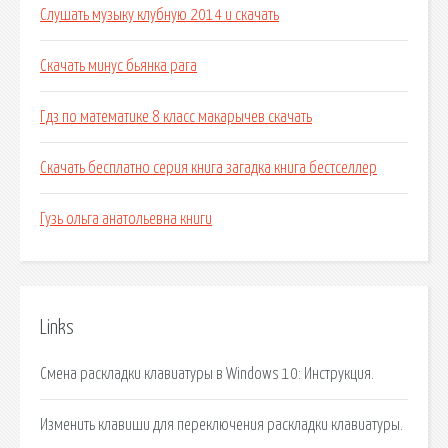
Слушать музыку клубную 2014 и скачать
Скачать минус бьянка рага
Гдз по математике 8 класс макарычев скачать
Скачать бесплатно серия книга загадка книга бестселлер
Гузь ольга анатольевна книги
Links
Смена раскладки клавиатуры в Windows 10: Инструкция.
Изменить клавиши для переключения раскладки клавиатуры.