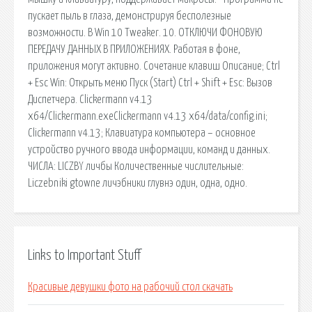
пускает пыль в глаза, демонстрируя бесполезные
возможности. В Win 10 Tweaker. 10. ОТКЛЮЧИ ФОНОВУЮ
ПЕРЕДАЧУ ДАННЫХ В ПРИЛОЖЕНИЯХ. Работая в фоне,
приложения могут активно. Сочетание клавиш Описание; Ctrl
+ Esc Win: Открыть меню Пуск (Start) Ctrl + Shift + Esc: Вызов
Диспетчера. Clickermann v4.13
x64/Clickermann.exeClickermann v4.13 x64/data/config.ini;
Clickermann v4.13; Клавиатура компьютера – основное
устройство ручного ввода информации, команд и данных.
ЧИСЛА: LICZBY личбы Количественные числительные:
Liczebniki gtowne личэбники глувнэ один, одна, одно.
Links to Important Stuff
Красивые девушки фото на рабочий стол скачать