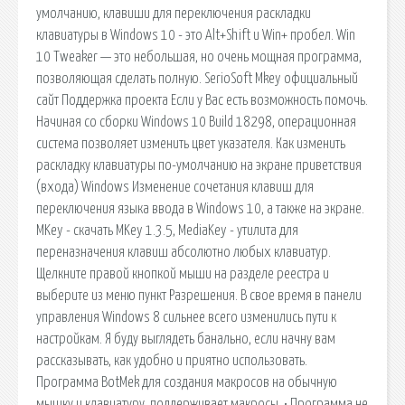
умолчанию, клавиши для переключения раскладки
клавиатуры в Windows 10 - это Alt+Shift и Win+ пробел. Win
10 Tweaker — это небольшая, но очень мощная программа,
позволяющая сделать полную. SerioSoft Mkey официальный
сайт Поддержка проекта Если у Вас есть возможность помочь.
Начиная со сборки Windows 10 Build 18298, операционная
система позволяет изменить цвет указателя. Как изменить
раскладку клавиатуры по-умолчанию на экране приветствия
(входа) Windows Изменение сочетания клавиш для
переключения языка ввода в Windows 10, а также на экране.
MKey - скачать MKey 1.3.5, MediaKey - утилита для
переназначения клавиш абсолютно любых клавиатур.
Щелкните правой кнопкой мыши на разделе реестра и
выберите из меню пункт Разрешения. В свое время в панели
управления Windows 8 сильнее всего изменились пути к
настройкам. Я буду выглядеть банально, если начну вам
рассказывать, как удобно и приятно использовать.
Программа BotMek для создания макросов на обычную
мышку и клавиатуру, поддерживает макросы. • Программа не