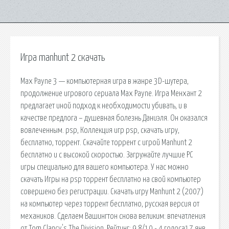
Игра manhunt 2 скачать
Max Payne 3 — компьютерная игра в жанре 3D-шутера,
продолжение игрового сериала Max Payne. Игра Менхант 2
предлагает иной подход к необходимости убивать, и в
качестве предлога – душевная болезнь Даниэля. Он оказался
вовлеченным. psp, Коллекция игр psp, скачать игру,
бесплатно, торрент. Скачайте торрент с игрой Manhunt 2
бесплатно и с высокой скоростью. Загружайте лучшие PC
игры специально для вашего компьютера. У нас можно
скачать Игры на psp торрент бесплатно на свой компьютер
совершено без регистрации. Скачать игру Manhunt 2 (2007)
на компьютер через торрент бесплатно, русская версия от
механиков. Сделаем Вашингтон снова великим: впечатления
от Tom Clancy's The Division. Рейтинг: 9,8/10 - 4 голоса17 янв