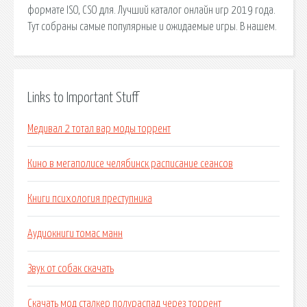
формате ISO, CSO для. Лучший каталог онлайн игр 2019 года.
Тут собраны самые популярные и ожидаемые игры. В нашем.
Links to Important Stuff
Медивал 2 тотал вар моды торрент
Кино в мегаполисе челябинск расписание сеансов
Книги психология преступника
Аудиокниги томас манн
Звук от собак скачать
Скачать мод сталкер полураспад через торрент