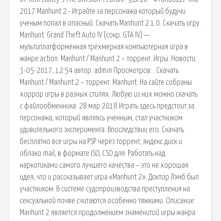
2017 Manhunt 2 - Играйте за персонажа который будучи
ученым попал в опасный. Скачать Manhunt 2 1.0. Скачать игру.
Manhunt. Grand Theft Auto IV (сокр. GTA IV) —
мультиплатформенная трёхмерная компьютерная игра в
жанре action. Manhunt / Manhunt 2 – торрент. Игры. Новости.
3-05-2017, 12:54 автор: admin Просмотров: . Скачать
Manhunt / Manhunt 2 – торрент. Manhunt. На сайте собраны
хоррор игры в разных стилях. Любую из них можно скачать
с файлообменника. 28 мар 2018 Играть здесь предстоит за
персонажа, который являясь ученным, стал участником
удивительного эксперимента. Впоследствии его. Скачать
бесплатно все игры на PSP через торрент, яндекс диск и
облако mail, в формате ISO, CSO для. Работать над
наркотиками самого лучшего качества – это не хорошая
идея, что и рассказывает игра «Manhunt 2». Доктор Лэмб был
участником. В системе судопроизводства преступления на
сексуальной почве считаются особенно тяжкими. Описание:
Manhunt 2 является продолжением знаменитой игры жанра