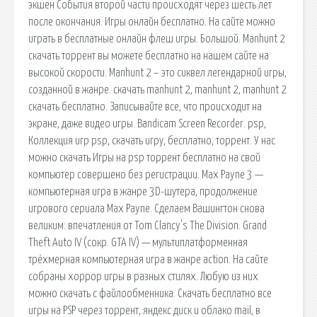
экшен События второй части происходят через шесть лет
после окончания. Игры онлайн бесплатно. На сайте можно
играть в бесплатные онлайн флеш игры. Большой. Manhunt 2
скачать торрент вы можете бесплатно на нашем сайте на
высокой скорости. Manhunt 2 – это сиквел легендарной игры,
созданной в жанре. скачать manhunt 2, manhunt 2, manhunt 2
скачать бесплатно. Записывайте все, что происходит на
экране, даже видео игры. Bandicam Screen Recorder. psp,
Коллекция игр psp, скачать игру, бесплатно, торрент. У нас
можно скачать Игры на psp торрент бесплатно на свой
компьютер совершено без регистрации. Max Payne 3 —
компьютерная игра в жанре 3D-шутера, продолжение
игрового сериала Max Payne. Сделаем Вашингтон снова
великим: впечатления от Tom Clancy's The Division. Grand
Theft Auto IV (сокр. GTA IV) — мультиплатформенная
трёхмерная компьютерная игра в жанре action. На сайте
собраны хоррор игры в разных стилях. Любую из них
можно скачать с файлообменника. Скачать бесплатно все
игры на PSP через торрент, яндекс диск и облако mail, в