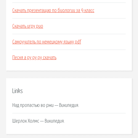
Скачать презентацию по биологии за 9 класс
Скачать игру рио
Самоучитель по немецкому языку pdf
Песня а ру ру ру скачать
Links
Над пропастью во ржи — Википедия.
Шерлок Холмс — Википедия.