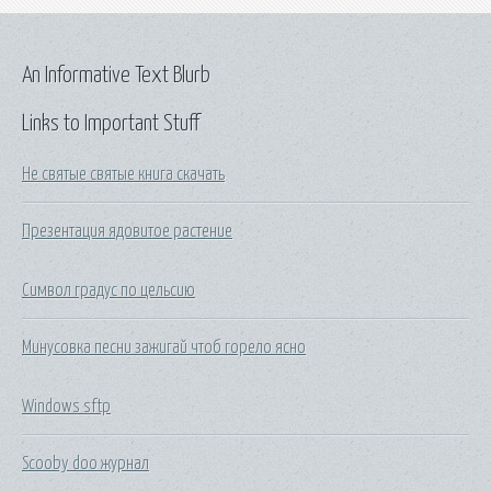
An Informative Text Blurb
Links to Important Stuff
Не святые святые книга скачать
Презентация ядовитое растение
Символ градус по цельсию
Минусовка песни зажигай чтоб горело ясно
Windows sftp
Scooby doo журнал