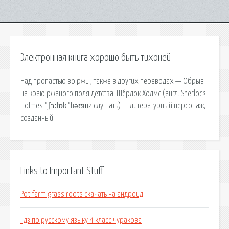
Электронная книга хорошо быть тихоней
Над пропастью во ржи , также в других переводах — Обрыв
на краю ржаного поля детства. Ше́рлок Холмс (англ. Sherlock
Holmes ˈʃɜːlɒk ˈhəʊmz слушать) — литературный персонаж,
созданный.
Links to Important Stuff
Pot farm grass roots скачать на андроид
Гдз по русскому языку 4 класс чуракова