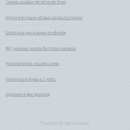
Скачать драйвер kernel mode driver
Группа блестящие облака скачать бесплатно
Шпаргалка для новичка орифлейм
Мр3 новинки скачать бесплатно казакша
Чулочная вязка спицами схема
Презентация буквы ы 1 класс
Аудиокнига джо джирард
© Untitled. All rights reserved.