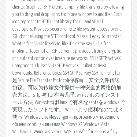
clients. Graphical SFTP clients simplify file transfers by allowing
you to drag and drop icons from one window to another. Each
icon represents SFTP client library for C# and VB.NET
developers. Provides secure remote file system access over an
SSH channel using the SFTP protocol. Makes it easy to transfer.
What is freeSSHD? freeSSHd, like it's name says, is a free
implementation of an SSH server. It provides strong encryption
and authentication over insecure networks. SSH / SFTP ActiveX
Component. Chilkat SSH / SFTP ActiveX. Chilkat ActiveX
Downloads. Reference Docs: SSH SFTP SshKey SSH Tunnel. sftp
是Secure File Transfer Protocol的缩写，安全文件传送
协议。可以为传输文件提供一种安全的网络的加
密方法。sftp 与 ftp 有着几乎. win-sshfsのインスト
ール方法. Win-sshfsはLinuxで有名なsshfsをwindowsで
実現したソフトです。 WinSCPより便利なのでよく
使っ. Windows Live Messenger — программа мгновенного
обмена сообщениями для Windows XP, Windows Vista,
Windows 7, Windows Server. AWS Transfer for SFTP is a fully