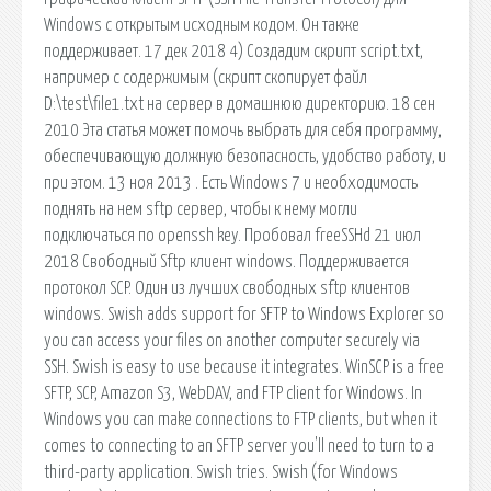
Windows с открытым исходным кодом. Он также
поддерживает. 17 дек 2018 4) Создадим скрипт script.txt,
например с содержимым (скрипт скопирует файл
D:\test\file1.txt на сервер в домашнюю директорию. 18 сен
2010 Эта статья может помочь выбрать для себя программу,
обеспечивающую должную безопасность, удобство работу, и
при этом. 13 ноя 2013 . Есть Windows 7 и необходимость
поднять на нем sftp сервер, чтобы к нему могли
подключаться по openssh key. Пробовал freeSSHd 21 июл
2018 Свободный Sftp клиент windows. Поддерживается
протокол SCP. Один из лучших свободных sftp клиентов
windows. Swish adds support for SFTP to Windows Explorer so
you can access your files on another computer securely via
SSH. Swish is easy to use because it integrates. WinSCP is a free
SFTP, SCP, Amazon S3, WebDAV, and FTP client for Windows. In
Windows you can make connections to FTP clients, but when it
comes to connecting to an SFTP server you'll need to turn to a
third-party application. Swish tries. Swish (for Windows