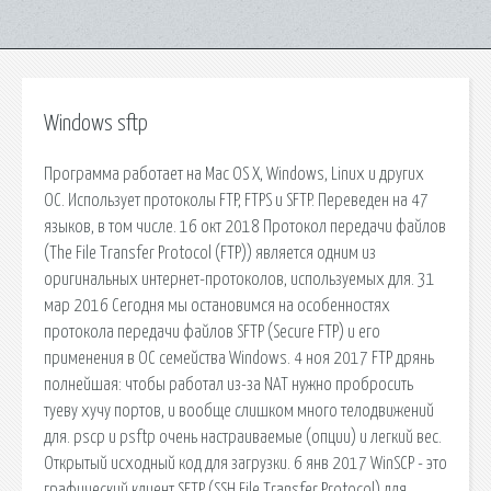
Windows sftp
Программа работает на Mac OS X, Windows, Linux и других
ОС. Использует протоколы FTP, FTPS и SFTP. Переведен на 47
языков, в том числе. 16 окт 2018 Протокол передачи файлов
(The File Transfer Protocol (FTP)) является одним из
оригинальных интернет-протоколов, используемых для. 31
мар 2016 Сегодня мы остановимся на особенностях
протокола передачи файлов SFTP (Secure FTP) и его
применения в ОС семейства Windows. 4 ноя 2017 FTP дрянь
полнейшая: чтобы работал из-за NAT нужно пробросить
туеву хучу портов, и вообще слишком много телодвижений
для. pscp и psftp очень настраиваемые (опции) и легкий вес.
Открытый исходный код для загрузки. 6 янв 2017 WinSCP - это
графический клиент SFTP (SSH File Transfer Protocol) для