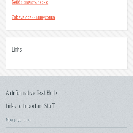
Бейба скачать песню
Zabava осень минусовка
Links
An Informative Text Blurb
Links to Important Stuff
Мод ряд пежо