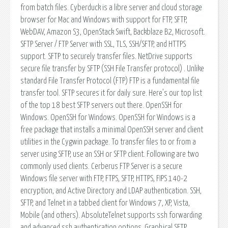
from batch files. Cyberduck is a libre server and cloud storage
browser for Mac and Windows with support for FTP, SFTP,
WebDAV, Amazon S3, OpenStack Swift, Backblaze B2, Microsoft.
SFTP Server / FTP Server with SSL, TLS, SSH/SFTP, and HTTPS
support. SFTP to securely transfer files. NetDrive supports
secure file transfer by SFTP (SSH File Transfer protocol) . Unlike
standard File Transfer Protocol (FTP) FTP is a fundamental file
transfer tool. SFTP secures it for daily sure. Here’s our top list
of the top 18 best SFTP servers out there. OpenSSH for
Windows. OpenSSH for Windows. OpenSSH for Windows is a
free package that installs a minimal OpenSSH server and client
utilities in the Cygwin package. To transfer files to or from a
server using SFTP, use an SSH or SFTP client. Following are two
commonly used clients. Cerberus FTP Server is a secure
Windows file server with FTP, FTPS, SFTP, HTTPS, FIPS 140-2
encryption, and Active Directory and LDAP authentication. SSH,
SFTP, and Telnet in a tabbed client for Windows 7, XP, Vista,
Mobile (and others). AbsoluteTelnet supports ssh forwarding
and advanced ssh authentication options. Graphical SFTP