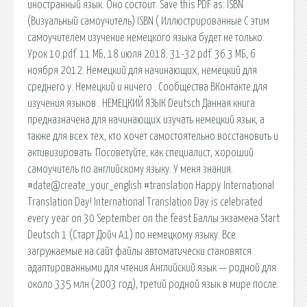
иностранный язык. Оно состоит. Save this PDF as: ISBN
(Визуальный самоучитель) ISBN ( Иллюстрированные С этим
самоучителем изучение немецкого языка будет не только.
Урок 10.pdf. 11 МБ, 18 июля 2018. 31-32.pdf. 36.3 МБ, 6
ноября 2012. Немецкий для начинающих, немецкий для
среднего у. Немецкий и ничего . Сообщества ВКонтакте для
изучения языков . НЕМЕЦКИЙ ЯЗЫК Deutsch Данная книга
предназначена для начинающих изучать немецкий язык, а
также для всех тех, кто хочет самостоятельно восстановить и
активизировать. Посоветуйте, как специалист, хороший
самоучитель по английскому языку. У меня знания.
#date@create_your_english #translation Happy International
Translation Day! International Translation Day is celebrated
every year on 30 September on the feast Баллы экзамена Start
Deutsch 1 (Старт Дойч А1) по немецкому языку. Все
загружаемые на сайт файлы автоматически становятся
адаптированными для чтения Английский язык — родной для
около 335 млн (2003 год), третий родной язык в мире после.