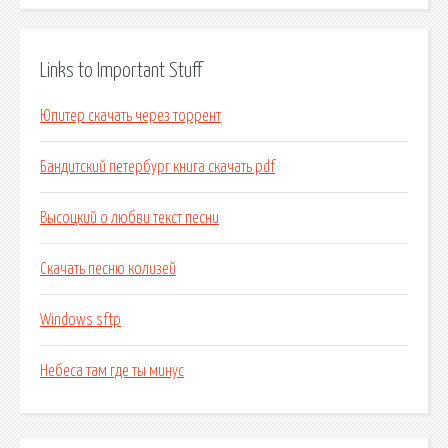
Links to Important Stuff
Юпитер скачать через торрент
Бандитский петербург книга скачать pdf
Высоцкий о любви текст песни
Скачать песню колизей
Windows sftp
Небеса там где ты минус