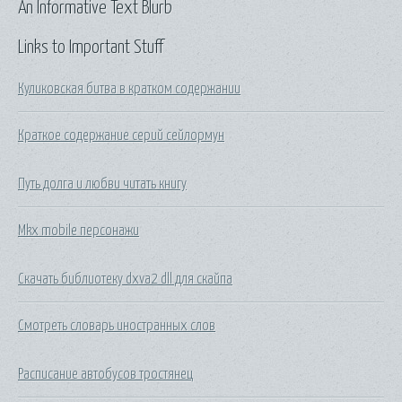
An Informative Text Blurb
Links to Important Stuff
Куликовская битва в кратком содержании
Краткое содержание серий сейлормун
Путь долга и любви читать книгу
Mkx mobile персонажи
Скачать библиотеку dxva2 dll для скайпа
Смотреть словарь иностранных слов
Расписание автобусов тростянец