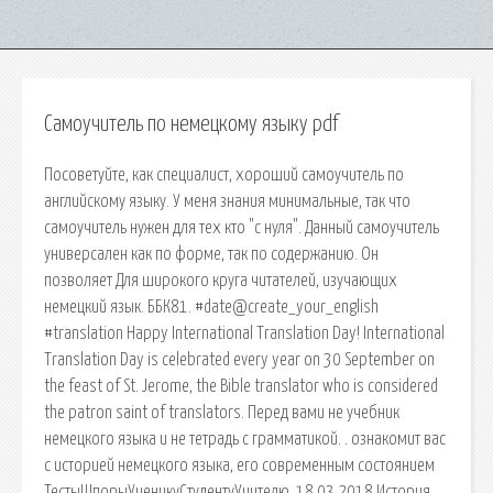
Самоучитель по немецкому языку pdf
Посоветуйте, как специалист, хороший самоучитель по
английскому языку. У меня знания минимальные, так что
самоучитель нужен для тех кто "с нуля". Данный самоучитель
универсален как по форме, так по содержанию. Он
позволяет Для широкого круга читателей, изучающих
немецкий язык. ББК81. #date@create_your_english
#translation Happy International Translation Day! International
Translation Day is celebrated every year on 30 September on
the feast of St. Jerome, the Bible translator who is considered
the patron saint of translators. Перед вами не учебник
немецкого языка и не тетрадь с грамматикой. . ознакомит вас
с историей немецкого языка, его современным состоянием
ТестыШпорыУченикуСтудентуУчителю. 18.03.2018 История