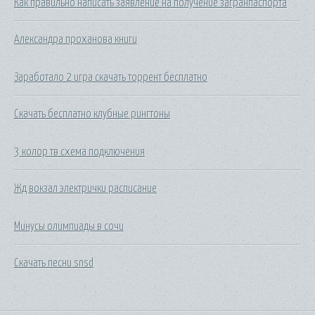
Как правильно написать заявление на получение загранпаспорта
Александра проханова книги
Заработало 2 игра скачать торрент бесплатно
Скачать бесплатно клубные рингтоны
3 колор тв схема подключения
Жд вокзал электрички расписание
Минусы олимпиады в сочи
Скачать песни snsd