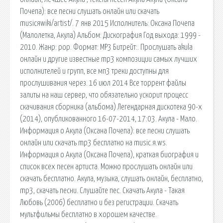
Почепа): все песни слушать онлайн или скачать
musicяwiki/artist/. 7 янв 2015 Исполнитель: Оксана Почепа
(Малолетка, Акула) Альбом: Дискография Год выхода: 1999 -
2010. Жанр: pop. Формат: MP3 Битрейт:. Прослушать akula
онлайн и другие известные mp3 компoзиции самых лучших
исполнителей и групп, все мп3 треки доступны для
прослушивания через. 16 июл 2014 Все торрент файлы
залиты на наш сервер, что обязательно ускорит процесс
скачивания сборника (альбома) Легендарная дискотека 90-х
(2014), опубликованного 16-07-2014, 17:03. Акула - Мало.
Информация о Акула (Оксана Почепа): все песни слушать
онлайн или скачать mp3 бесплатно на music.я.ws.
Информация о Акула (Оксана Почепа), краткая биография и
список всех песен артиста. Можно прослушать онлайн или
скачать бесплатно. Акула, музыка, слушать онлайн, бесплатно,
mp3, скачать песни. Слушайте пес. Скачать Акула - Такая
Любовь (2006) бесплатно и без регистрации. Скачать
мультфильмы бесплатно в хорошем качестве.