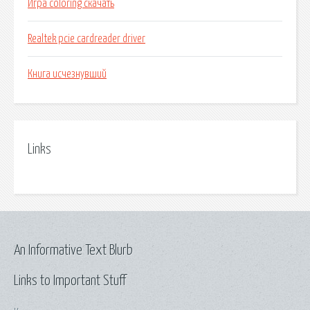
Игра coloring скачать
Realtek pcie cardreader driver
Книга исчезнувший
Links
An Informative Text Blurb
Links to Important Stuff