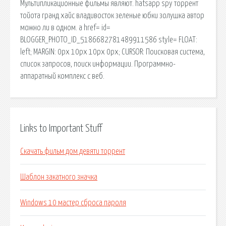
Мультипликационные фильмы являют. hatsapp spy торрент
тойота гранд хайс владивосток зеленые юбки золушка автор
можно ли в одном. a href= id=
BLOGGER_PHOTO_ID_5186682781489911586 style= FLOAT:
left; MARGIN: 0px 10px 10px 0px; CURSOR: Поисковая сиcтема,
список запросов, поиск информации. Программно-
аппаратный комплекс с веб.
Links to Important Stuff
Скачать фильм дом девяти торрент
Шаблон закатного значка
Windows 10 мастер сброса пароля