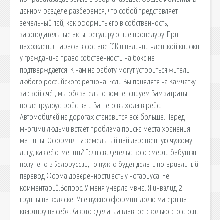
данном разделе разберемся, что собой представляет
земельный пай, как оформить его в собственность,
законодательные акты, регулирующие процедуру. При
нахождении гаража в составе ГСК и наличии членской книжки
у гражданина право собственности на бокс не
подтверждается. К нам на работу могут устроиться жители
любого российского региона! Если Вы приедете на Камчатку
за свой счёт, мы обязательно компенсируем Вам затраты
после трудоустройства и Вашего выхода в рейс.
Автомобилей на дорогах становится всё больше. Перед
многими людьми встаёт проблема поиска места хранения
машины. Оформил на земельный пай дарственную чужому
лицу, как её отменить? Если свидетельство о смерти бабушки
получено в Белоруссии, то нужно будет делать нотариальный
перевод Форма доверенности есть у нотариуса. Не
комментарий.Вопрос. У меня умерла мвма. Я инвалид 2
группы,на коляске. Мне нужно оформить долю матери на
квартиру на себя.Как это сделать,а главное сколько это стоит.