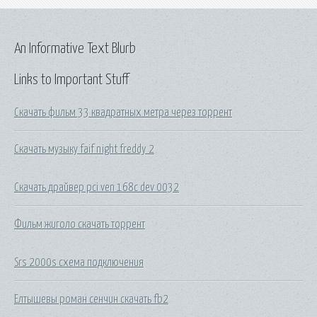
An Informative Text Blurb
Links to Important Stuff
Скачать фильм 33 квадратных метра через торрент
Скачать музыку faif night freddy 2
Скачать драйвер pci ven 168c dev 0032
Фильм жиголо скачать торрент
Srs 2000s схема подключения
Елтышевы роман сенчин скачать fb2