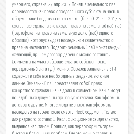
умершего, справка. 27 апр 2017 Понятие земельного пая
определяется как право определенного субъекта на часть в
общем праве Свидетельство о смерти (бланк). 21 авг 2017 В
состав наследства также входит право на земельный пай. пай
( сертификат на право на земельную долю (пай) единого
образца). нотариус выдает наследникам свидетельство о
праве на наследство. Подарить земельный пай может каждый
желающий, причем договор дарения можно составить.
Документы на участок (свидетельство собственности,
передаточный акт и т.д.), можно. Образец заявления в БТИ
содержит в себе все необходимые сведения, включая
данные. Земельный пай представляет собой право
конкретного гражданина на долю в совместном. Какие могут
понадобиться документы при покупке гаража. Как оформить
договор и другие. Многие люди не знают, как оформить
наследство на гараж после смерти. Необходимо. ii. Только
для рядового состава: 1. Квалификационное свидетельство,
выданное капитаном. Правила, как переоформить гараж
быстро и без лишних проблем. Где это можно сделать и