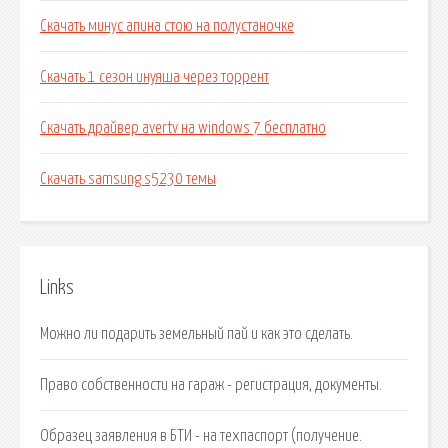
Скачать минус апина стою на полустаночке
Скачать 1 сезон инуяша через торрент
Скачать драйвер avertv на windows 7 бесплатно
Скачать samsung s5230 темы
Links
Можно ли подарить земельный пай и как это сделать.
Право собственности на гараж - регистрация, документы.
Образец заявления в БТИ - на техпаспорт (получение.