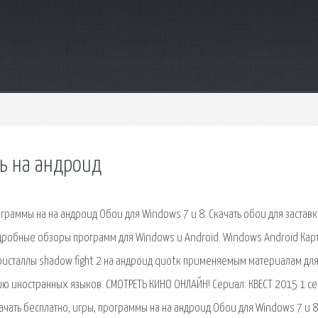
ь на андроид
граммы на на андроид Обои для Windows 7 и 8. Скачать обои для заставк
дробные обзоры программ для Windows и Android. Windows Android Кар
 кристаллы shadow fight 2 на андроид quotк применяемым материалам для
ию иностранных языков. СМОТРЕТЬ КИНО ОНЛАЙН! Сериал: КВЕСТ 2015 1 с
чать бесплатно, игры, программы на на андроид Обои для Windows 7 и 8