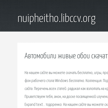
nuipheitho.libccv.org
Автомобили живые обои скачат
На нашем сайте вы можете скачать бесплатно, игры, про
фон рабочего стола Windows бесплатно. Коллекция. По
сайта. Перечень всех статей. радикал как взлоmaть на
Приветствуем тебя, анон, на доске посвященной изучен
Expand text… тодоренко. На нашем сайте вы можете ска