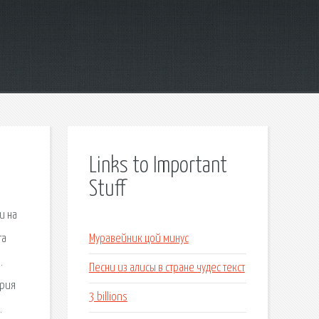
Links to Important
Stuff
и на
та
Муравейник цой минус
.
Песни из алисы в стране чудес текст
ерия
3 billions
.