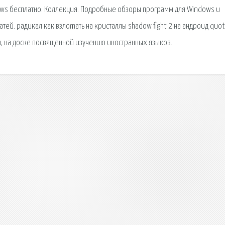
dows бесплатно. Коллекция. Подробные обзоры программ для Windows и
атей. радикал как взлоmaть на кристаллы shadow fight 2 на андроид quot
, на доске посвященной изучению иностранных языков.