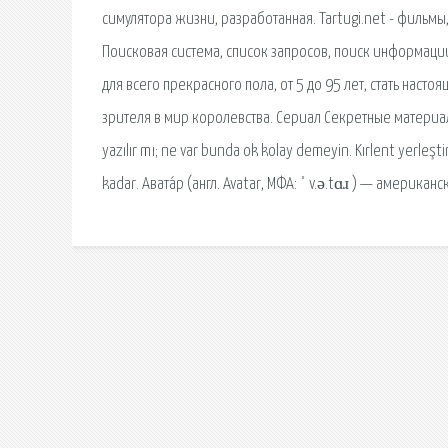
симулятора жизни, разработанная. Tartugi.net - фильмы
Поисковая сиcтема, список запросов, поиск информаци
для всего прекрасного пола, от 5 до 95 лет, стать на
зрителя в мир королевства. Сериал Секретные материа
yazılır mı; ne var bunda ok kolay demeyin. Kırlent yerleşt
kadar. Авата́р (англ. Avatar, МФА: ˈ v.ə.tɑɹ ) — америк