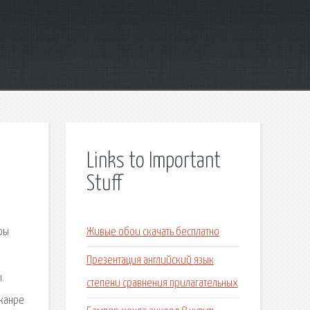
Links to Important
Stuff
ры
Живые обои скачать бесплатно
а
Презентация английский язык
.
степени сравнения прилагательных
 жанре