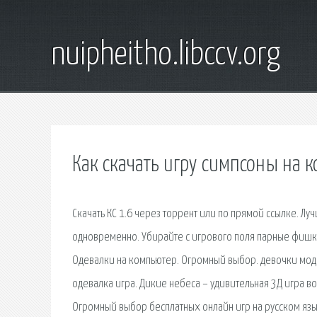
nuipheitho.libccv.org
Как скачать игру симпсоны на 
Скачать КС 1.6 через торрент или по прямой ссылке. Луч
одновременно. Убирайте с игрового поля парные фишки.
Одевалки на компьютер. Огромный выбор. девочки мод
одевалка игра. Дикие небеса – удивительная 3Д игра 
Огромный выбор бесплатных онлайн игр на русском язы