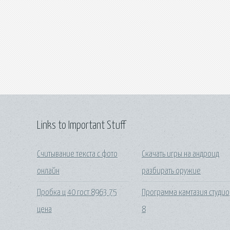
Links to Important Stuff
Считывание текста с фото
Скачать игры на андроид
онлайн
разбирать оружие
Пробка ц 40 гост 8963 75
Программа камтазия студио
цена
8