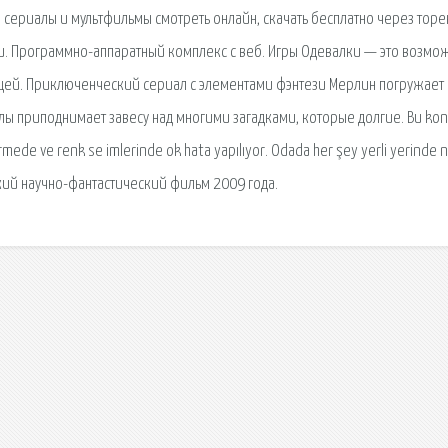
, сериалы и мультфильмы смотреть онлайн, скачать бесплатно через торе
и. Программно-аппаратный комплекс с веб. Игры Одевалки — это возмо
стоящей. Приключенческий сериал с элементами фэнтези Мерлин погружает
лы приподнимает завесу над многими загадками, которые долгие. Bu kon
irmede ve renk se imlerinde ok hata yapılıyor. Odada her şey yerli yerinde 
анский научно-фантастический фильм 2009 года.