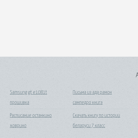
A
Samsung gt e1081t
Письма из ада рамон
прошивка
сампедро книга
Расписание останкино
Скачать книгу по истории
ховрино
беларуси 7 класс