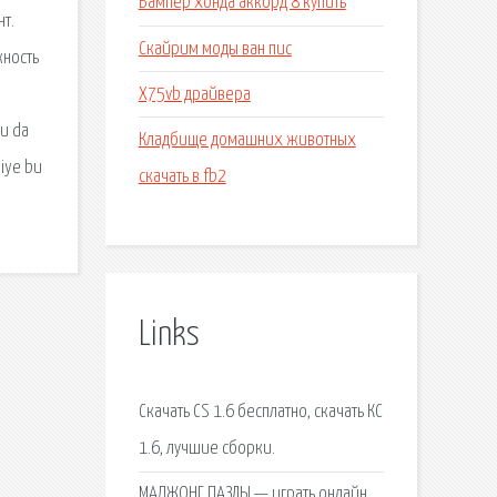
Бампер хонда аккорд 8 купить
нт.
Скайрим моды ван пис
жность
X75vb драйвера
u da
Кладбище домашних животных
niye bu
скачать в fb2
Links
Скачать CS 1.6 бесплатно, скачать КС
1.6, лучшие сборки.
МАДЖОНГ ПАЗЛЫ — играть онлайн