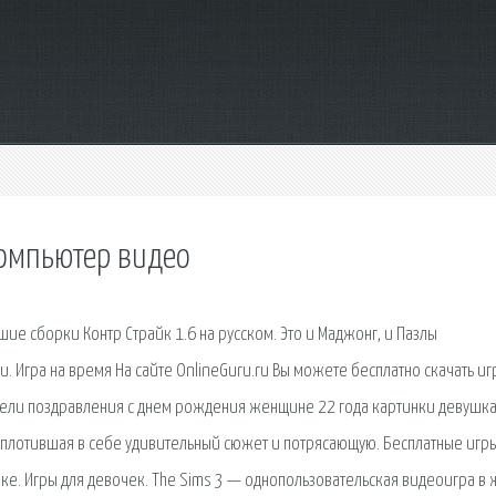
компьютер видео
шие сборки Контр Страйк 1.6 на русском. Это и Маджонг, и Пазлы
 Игра на время На сайте OnlineGuru.ru Вы можете бесплатно скачать иг
ели поздравления с днем рождения женщине 22 года картинки девушк
воплотившая в себе удивительный сюжет и потрясающую. Бесплатные игры
ке. Игры для девочек. The Sims 3 — однопользовательская видеоигра в