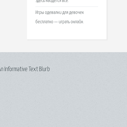
Здесь найдется все.
Игры одевалки для девочек
бесплатно — играть онлайн.
n Informative Text Blurb