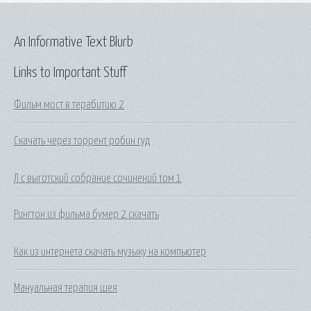
An Informative Text Blurb
Links to Important Stuff
Фильм мост в терабитию 2
Скачать через торрент робин гуд
Л с выготский собрание сочинений том 1
Рингтон из фильма бумер 2 скачать
Как из интернета скачать музыку на компьютер
Мануальная терапия шея