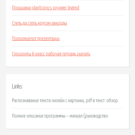
Прошивка plantronics voyager legend
Степь да степь кругом аккорды
Полиомиелит презентации
Горизонты 6 класс рабочая тетрадь скачать
Links
Распознавание текста онлайн с картинки, pdf в текст: обзор.
Полное описание программы – мануал (руководство.