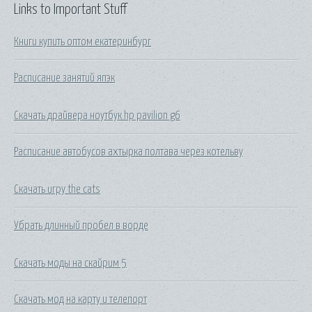
Links to Important Stuff
Книги купить оптом екатеринбург
Расписание занятий япэк
Скачать драйвера ноутбук hp pavilion g6
Расписание автобусов ахтырка полтава через котельву
Скачать игру the cats
Убрать длинный пробел в ворде
Скачать моды на скайрим 5
Скачать мод на карту и телепорт