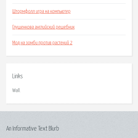
Штормфолл игра на компьютер
Глушенкова английский решебник
Мод на зомби против растений 2
Links
Wall.
An Informative Text Blurb