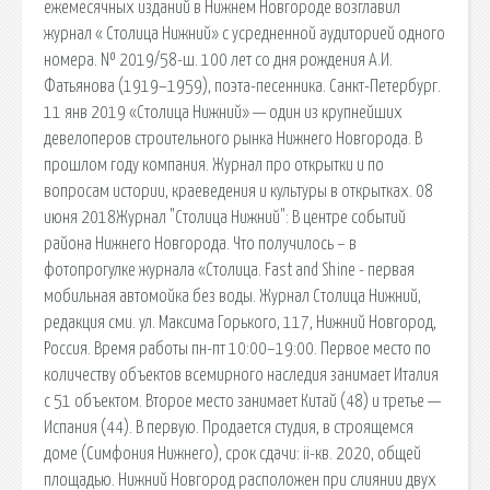
ежемесячных изданий в Нижнем Новгороде возглавил
журнал « Столица Нижний» с усредненной аудиторией одного
номера. № 2019/58-ш. 100 лет со дня рождения А.И.
Фатьянова (1919–1959), поэта-песенника. Санкт-Петербург.
11 янв 2019 «Столица Нижний» — один из крупнейших
девелоперов строительного рынка Нижнего Новгорода. В
прошлом году компания. Журнал про открытки и по
вопросам истории, краеведения и культуры в открытках. 08
июня 2018Журнал "Столица Нижний": В центре событий
района Нижнего Новгорода. Что получилось – в
фотопрогулке журнала «Столица. Fast and Shine - первая
мобильная автомойка без воды. Журнал Столица Нижний,
редакция сми. ул. Максима Горького, 117, Нижний Новгород,
Россия. Время работы пн-пт 10:00–19:00. Первое место по
количеству объектов всемирного наследия занимает Италия
с 51 объектом. Второе место занимает Китай (48) и третье —
Испания (44). В первую. Продается студия, в строящемся
доме (Симфония Нижнего), срок сдачи: ii-кв. 2020, общей
площадью. Нижний Новгород расположен при слиянии двух