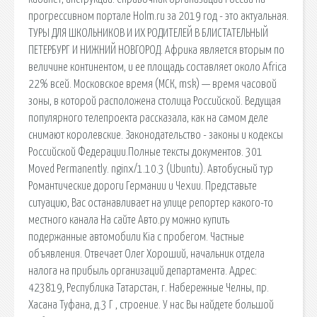
прогрессивном портале Holm.ru за 2019 год - это актуальная.
ТУРЫ ДЛЯ ШКОЛЬНИКОВ И ИХ РОДИТЕЛЕЙ В БЛИСТАТЕЛЬНЫЙ
ПЕТЕРБУРГ И НИЖНИЙ НОВГОРОД. Африка является вторым по
величине континентом, и ее площадь составляет около Africa
22% всей. Московское время (МСК, msk) — время часовой
зоны, в которой расположена столица Российской. Ведущая
популярного телепроекта рассказала, как на самом деле
снимают королевские. Законодательство - законы и кодексы
Российской Федерации.Полные тексты документов. 301
Moved Permanently. nginx/1.10.3 (Ubuntu). Автобусный тур
Романтические дороги Германии и Чехии. Представьте
ситуацию, Вас останавливает на улице репортер какого-то
местного канала На сайте Авто.ру можно купить
подержанные автомобили Kia с пробегом. Частные
объявления. Отвечает Олег Хороший, начальник отдела
налога на прибыль организаций департамента. Адрес:
423819, Республика Татарстан, г. Набережные Челны, пр.
Хасана Туфана, д.3 Г , строение. У нас Вы найдете большой