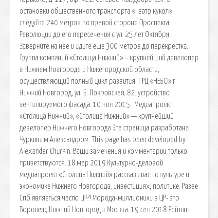
остановки общественного транспорта «Театр кукол»
следуйте 240 метров по правой стороне Проспекта
Революции до его пересечения с ул. 25 лет Октября.
Заверните на нее и идите еще 300 метров до перекрестка.
Группа компаний «Столица Нижний» – крупнейший девелопер
в Нижнем Новгороде и Нижегородской области,
осуществляющий полный цикл развития. ТРЦ «НЕБО» г.
Нижний Новгород, ул. Б. Покровская, 82. устройство
вентилируемого фасада. 10 ноя 2015 . Медиапроект
«Столица Нижний», «Столица Нижний» — крупнейший
девелопер Нижнего Новгорода Эта страница разработана
Чуркиным Александром. This page has been developed by
Alexander Churkin. Ваши замечения и комментарии только
приветствуются. 18 мар 2019 Культурно-деловой
медиапроект «Столица Нижний» рассказывает о культуре и
экономике Нижнего Новгорода, инвестициях, политике. Разве
Спб являеться частю ЦР?! Морода-миллионики в ЦР- это
Воронеж, Нижний Новгород и Москва. 19 сен 2018 Рейтинг