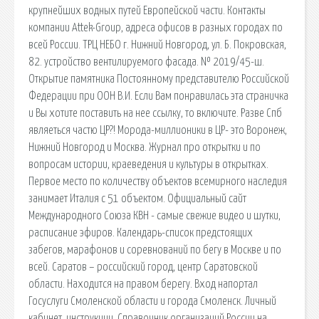
крупнейших водных путей Европейской части. Контакты
компании Attek-Group, адреса офисов в разных городах по
всей России. ТРЦ НЕБО г. Нижний Новгород, ул. Б. Покровская,
82. устройство вентилируемого фасада. № 2019/45-ш.
Открытие памятника Постоянному представителю Российской
Федерации при ООН В.И. Если Вам понравилась эта страничка
и Вы хотите поставить на нее ссылку, то включите. Разве Спб
являеться частю ЦР?! Морода-миллионики в ЦР- это Воронеж,
Нижний Новгород и Москва. Журнал про открытки и по
вопросам истории, краеведения и культуры в открытках.
Первое место по количеству объектов всемирного наследия
занимает Италия с 51 объектом. Официальный сайт
Международного Союза КВН - самые свежие видео и шутки,
расписание эфиров. Календарь-список предстоящих
забегов, марафонов и соревнований по бегу в Москве и по
всей. Саратов – российский город, центр Саратовской
области. Находится на правом берегу. Вход напортал
Госуслуги Смоленской области и города Смоленск. Личный
кабинет, инструкции. Справочник организаций России на