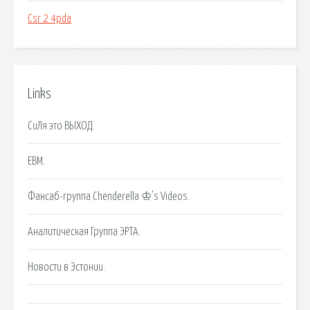
Csr 2 4pda
Links
СиЛя это ВЫХОД.
EBM.
Фансаб-группа Chenderella ♔'s Videos.
Аналитическая Группа ЭРТА.
Новости в Эстонии.