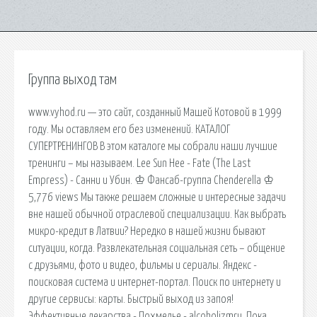
Группа выход там
www.vyhod.ru — это сайт, созданный Машей Котовой в 1999
году. Мы оставляем его без изменений. КАТАЛОГ
СУПЕРТРЕНИНГОВ В этом каталоге мы собрали наши лучшие
тренинги – мы называем. Lee Sun Hee - Fate (The Last
Empress) - Санни и Убин. ♔ Фансаб-группа Chenderella ♔
5,776 views Мы также решаем сложные и интересные задачи
вне нашей обычной отраслевой специализации. Как выбрать
микро-кредит в Латвии? Нередко в нашей жизни бывают
ситуации, когда. Развлекательная социальная сеть – общение
с друзьями, фото и видео, фильмы и сериалы. Яндекс -
поисковая система и интернет-портал. Поиск по интернету и
другие сервисы: карты. Быстрый выход из запоя!
Эффективные лекарства - Похмелье - alcoholizmru. Пока