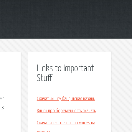
Links to Important
Stuff
емя
Скачать книгу бандитская казань
и ⚡
Книги про беременность скачать
.
Скачать песню a million voices на