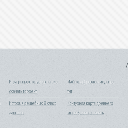
A
Игра рыцари круглого стола
Майнкрафт видео моды на
скачать торрент
тнт
н
История решебник 8 класс
Контурная карта древнего
данилов
мира 5 класс скачать