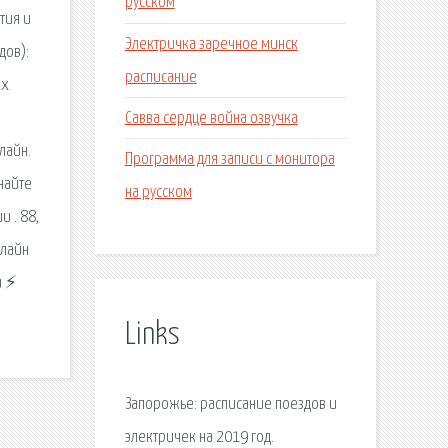
русском
тия и
Электричка заречное минск
дов):
расписание
ых
Савва сердце война озвучка
лайн.
Программа для записи с монитора
найте
на русском
 . 88,
нлайн
и ⚡
Links
Запорожье: расписание поездов и
электричек на 2019 год.