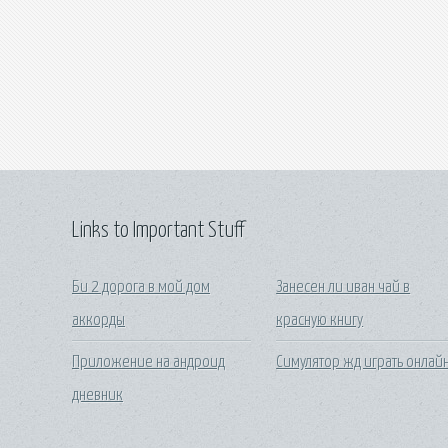
Links to Important Stuff
Би 2 дорога в мой дом
Занесен ли иван чай в
аккорды
красную книгу
Приложение на андроид
Симулятор жд играть онлай
дневник