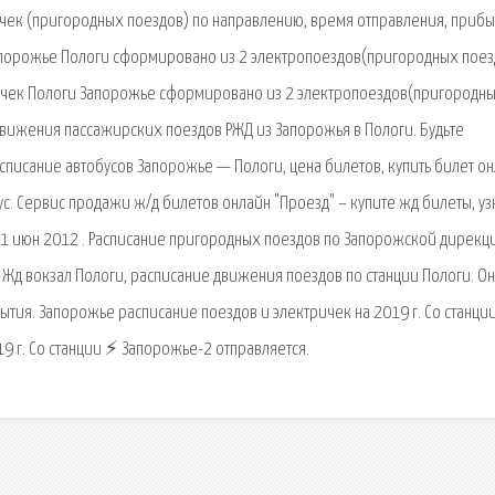
чек (пригородных поездов) по направлению, время отправления, прибы
Запорожье Пологи сформировано из 2 электропоездов(пригородных поез
ричек Пологи Запорожье сформировано из 2 электропоездов(пригородн
движения пассажирских поездов РЖД из Запорожья в Пологи. Будьте
асписание автобусов Запорожье — Пологи, цена билетов, купить билет он
. Сервис продажи ж/д билетов онлайн "Проезд" – купите жд билеты, уз
1 июн 2012 . Расписание пригородных поездов по Запорожской дирекции
 Жд вокзал Пологи, расписание движения поездов по станции Пологи. О
тия. Запорожье расписание поездов и электричек на 2019 г. Со станци
9 г. Со станции ⚡ Запорожье-2 отправляется.