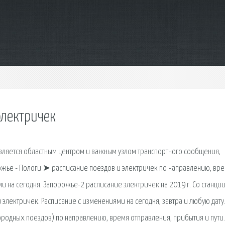
электричек
вляется областным центром и важным узлом транспортного сообщения,
ожье - Пологи ➤ расписание поездов и электричек по направлению, вр
ми на сегодня. Запорожье-2 расписание электричек на 2019 г. Со станци
электричек. Расписание с изменениями на сегодня, завтра и любую дату
родных поездов) по направлению, время отправления, прибытия и пути.