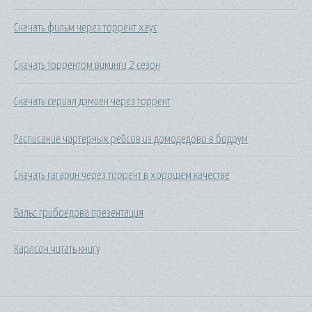
Скачать фильм через торрент хаус
Скачать торрентом викинги 2 сезон
Скачать сериал дэмиен через торрент
Расписание чартерных рейсов из домодедово в бодрум
Скачать гагарин через торрент в хорошем качестве
Вальс грибоедова презентация
Карлсон читать книгу