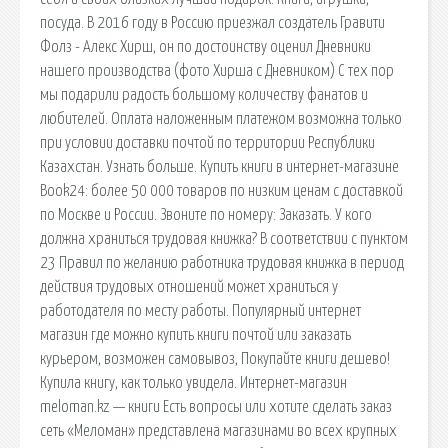
посуда. В 2016 году в Россию приезжал создатель Гравити
Фолз - Алекс Хирш, он по достоинству оценил Дневники
нашего производства (фото Хирша с Дневником) С тех пор
мы подарили радость большому количеству фанатов и
любителей. Оплата наложенным платежом возможна только
при условии доставки почтой по территории Республики
Казахстан. Узнать больше. Купить книги в интернет-магазине
Book24: более 50 000 товаров по низким ценам с доставкой
по Москве и России. Звоните по номеру: Заказать. У кого
должна храниться трудовая книжка? В соответствии с пунктом
23 Правил по желанию работника трудовая книжка в период
действия трудовых отношений может храниться у
работодателя по месту работы. Популярный интернет
магазин где можно купить книги почтой или заказать
курьером, возможен самовывоз, Покупайте книги дешево!
Купила книгу, как только увидела. Интернет-магазин
meloman.kz — книги Есть вопросы или хотите сделать заказ
сеть «Меломан» представлена магазинами во всех крупных