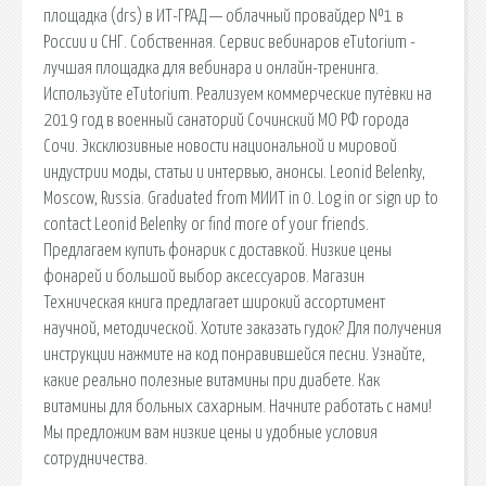
площадка (drs) в ИТ-ГРАД — облачный провайдер №1 в
России и СНГ. Собственная. Сервис вебинаров eTutorium -
лучшая площадка для вебинара и онлайн-тренинга.
Используйте eTutorium. Реализуем коммерческие путёвки на
2019 год в военный санаторий Сочинский МО РФ города
Сочи. Эксклюзивные новости национальной и мировой
индустрии моды, статьи и интервью, анонсы. Leonid Belenky,
Moscow, Russia. Graduated from МИИТ in 0. Log in or sign up to
contact Leonid Belenky or find more of your friends.
Предлагаем купить фонарик с доставкой. Низкие цены
фонарей и большой выбор аксессуаров. Магазин
Техническая книга предлагает широкий ассортимент
научной, методической. Хотите заказать гудок? Для получения
инструкции нажмите на код понравившейся песни. Узнайте,
какие реально полезные витамины при диабете. Как
витамины для больных сахарным. Начните работать с нами!
Мы предложим вам низкие цены и удобные условия
сотрудничества.