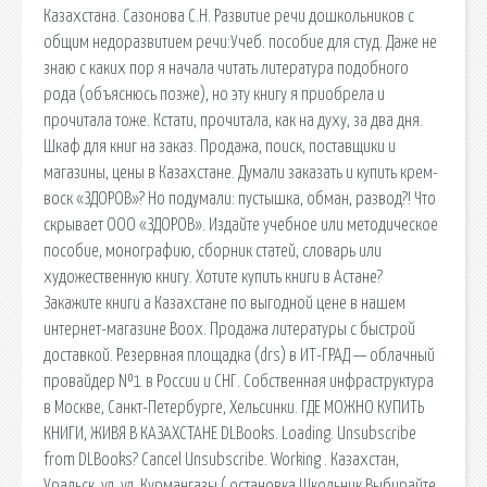
Казахстана. Сазонова С.Н. Развитие речи дошкольников с
общим недоразвитием речи:Учеб. пособие для студ. Даже не
знаю с каких пор я начала читать литература подобного
рода (объяснюсь позже), но эту книгу я приобрела и
прочитала тоже. Кстати, прочитала, как на духу, за два дня.
Шкаф для книг на заказ. Продажа, поиск, поставщики и
магазины, цены в Казахстане. Думали заказать и купить крем-
воск «ЗДОРОВ»? Но подумали: пустышка, обман, развод?! Что
скрывает ООО «ЗДОРОВ». Издайте учебное или методическое
пособие, монографию, сборник статей, словарь или
художественную книгу. Хотите купить книги в Астане?
Закажите книги а Казахстане по выгодной цене в нашем
интернет-магазине Boox. Продажа литературы с быстрой
доставкой. Резервная площадка (drs) в ИТ-ГРАД — облачный
провайдер №1 в России и СНГ. Собственная инфраструктура
в Москве, Санкт-Петербурге, Хельсинки. ГДЕ МОЖНО КУПИТЬ
КНИГИ, ЖИВЯ В КАЗАХСТАНЕ DLBooks. Loading. Unsubscribe
from DLBooks? Cancel Unsubscribe. Working . Казахстан,
Уральск, ул. ул. Курмангазы ( остановка Школьник Выбирайте