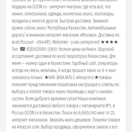
подарки на OZON.ru - интернет-магазин, где есть всё, что
нужно: электроника, одежда, косметика, книги, зоотовары,
продукты и многое другое. Быстрая доставка. Закажите
прямо сейчас книгу 'Республика Казахстан. Автомобильные
дороги' в книжном интернет-магазине «Москва». Доставка по
всей России! - 494485. Meloman - у нас интересно! ★★★★
Тел. ☎ 8(800)080-5900. Низкие цены на Книги. Широкий
ассортимент, доставка по всей территории Казахстана. Для
меня — номер один в Казахстане. Удобный сайт, операторы
всегда на связи, вежливы, А когда пришел заказ из 4-х книг
оказалось только. ★КАК ЗАКАЗАТЬ С aliexpress★товары
поможет представленная пошаговая инструкция и советы по
выбору и оплате товара через переводы с карт и онлайн-
систем. Всем доброго времени суток! Наша компания
занимается доставкой любого товара с мегамаркета №1 в
России OZON.ru в Казахстан. Поиск по 6,669,040 книг от 21
интернет-магазинов. Заказать книги дешевле. Покупка товара
на Amazon.com. Выбор продавца, оформление заказа и его