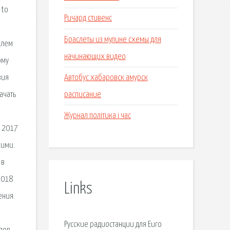
 to
Ричард стивенс
Браслеты из мулине схемы для
елем
начинающих видео
ому
Автобус хабаровск амурск
зия
расписание
ачать
Журнал політика і час
н 2017
кими.
 в
 2018
Links
ения.
Русские радиостанции для Euro