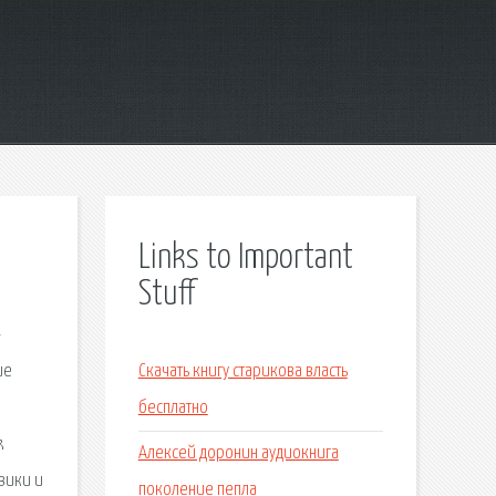
Links to Important
Stuff
-
ие
Скачать книгу старикова власть
бесплатно
k
Алексей доронин аудиокнига
овики и
поколение пепла