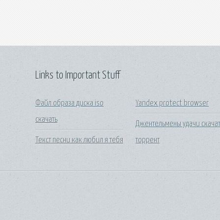
Links to Important Stuff
Файл образа диска iso
Yandex protect browser
скачать
Джентельмены удачи скача
Текст песни как любил я тебя
торрент