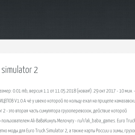
 simulator 2
змер: 0.01 mb, версия 1.1 от 11.05.2018 (новая!). 29 окт 2017 - 10 мин. 
РИЦЕПОВ V1.0 А чё у ивеко которой по кольцу ехал на прицепе камазавск
ator 2 - это вторая часть симулятора грузоперевозок, действие которой
 пользователем Ali-BaBaКинуть Мелочугу - ru/r/ali_baba_games. Euro Truc
тно моды для Euro Truck Simulator 2, а также карты России и зимы, груз