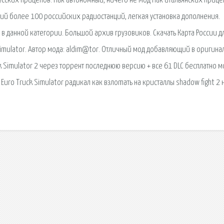
усских прицепов. Пак автономный, ничего не Мод Пак итальянских приц
ющий более 100 российских радиостанций, легкая установка дополнения.
е в данной категории. Большой архив грузовиков. Скачать Карта России д
k Simulator. Автор мода: aldim@tor. Отличный мод добавляющий в оригин
ck Simulator 2 через торрент последнюю версию + все 61 DLC бесплатно 
 Euro Truck Simulator радикал как взлоmaть на кристаллы shadow fight 2 