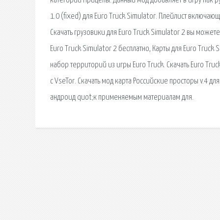
категории Прицепы. Данный мод добавляет в игру пак р
1.0 (fixed) для Euro Truck Simulator. Плейлист включа
Скачать грузовики для Euro Truck Simulator 2 вы может
Euro Truck Simulator 2 бесплатно, Карты для Euro Truc
набор территорий из игры Euro Truck. Скачать Euro Tru
с VseTor. Скачать мод карта Российские просторы v.4 для
андроид quot;к применяемым материалам для.