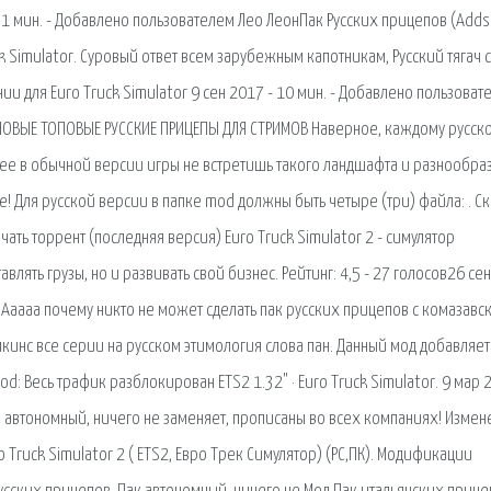
- 1 мин. - Добавлено пользователем Лео ЛеонПак Русских прицепов (Adds
ck Simulator. Суровый ответ всем зарубежным капотникам, Русский тягач с
и для Euro Truck Simulator 9 сен 2017 - 10 мин. - Добавлено пользоват
. НОВЫЕ ТОПОВЫЕ РУССКИЕ ПРИЦЕПЫ ДЛЯ СТРИМОВ Наверное, каждому русск
лее в обычной версии игры не встретишь такого ландшафта и разнообра
ие! Для русской версии в папке mod должны быть четыре (три) файла: . Ск
ачать торрент (последняя версия) Euro Truck Simulator 2 - симулятор
лять грузы, но и развивать свой бизнес. Рейтинг: 4,5 - 27 голосов26 се
Ааааа почему никто не может сделать пак русских прицепов с комазавс
опкинс все серии на русском этимология слова пан. Данный мод добавляет
 Mod: Весь трафик разблокирован ETS2 1.32" · Euro Truck Simulator. 9 мар
к автономный, ничего не заменяет, прописаны во всех компаниях! Измен
Truck Simulator 2 ( ETS2, Евро Трек Симулятор) (PC,ПК). Модификации