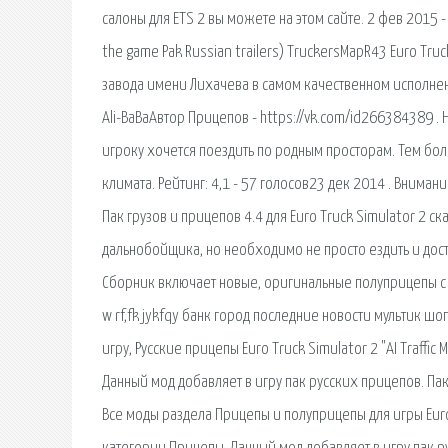
салоны для ETS 2 вы можете на этом сайте. 2 фев 2015 
the game Pak Russian trailers) TruckersMapR43 Euro Tru
завода имени Лихачева в самом качественном исполнени
Ali-BaBaАвтор Прицепов - https://vk.com/id266384389 
игроку хочется поездить по родным просторам. Тем бо
климата. Рейтинг: 4,1 - 57 голосов23 дек 2014 . Вниман
Пак грузов и прицепов 4.4 для Euro Truck Simulator 2 ск
дальнобойщика, но необходимо не просто ездить и достав
Сборник включает новые, оригинальные полуприцепы с 
w rf,fk jykfqy банк город последние новости мультик ш
игру, Русские прицепы Euro Truck Simulator 2 "АI Traffic
Данный мод добавляет в игру пак русских прицепов. Па
Все моды раздела Прицепы и полуприцепы для игры Euro 