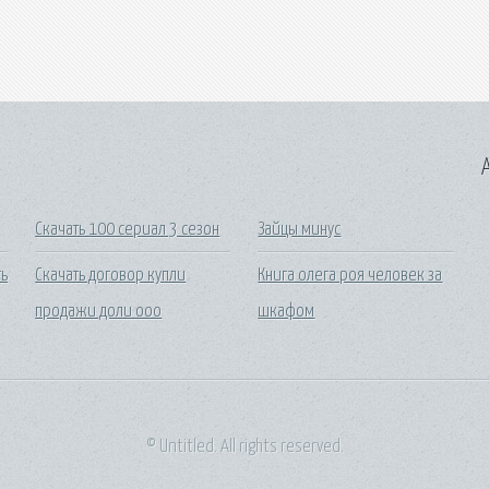
A
Скачать 100 сериал 3 сезон
Зайцы минус
ть
Скачать договор купли
Книга олега роя человек за
продажи доли ооо
шкафом
© Untitled. All rights reserved.