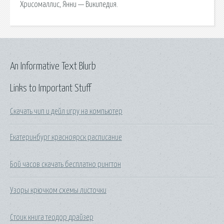
Хрисомаллис, Янни — Википедия.
An Informative Text Blurb
Links to Important Stuff
Скачать чип и дейл игру на компьютер
Екатеринбург красноярск расписание
Бой часов скачать бесплатно рингтон
Узоры крючком схемы листочки
Стоик книга теодор драйзер