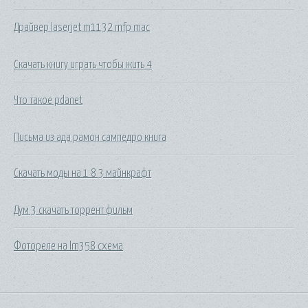
Драйвер laserjet m1132 mfp mac
Скачать книгу играть чтобы жить 4
Что такое pdanet
Письма из ада рамон сампедро книга
Скачать моды на 1 8 3 майнкрафт
Дум 3 скачать торрент фильм
Фотореле на lm358 схема