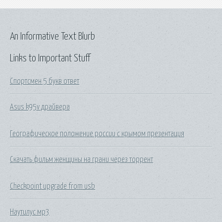
An Informative Text Blurb
Links to Important Stuff
Спортсмен 5 букв ответ
Asus k95v драйвера
Географическое положение россии с крымом презентация
Скачать фильм женщины на грани через торрент
Checkpoint upgrade from usb
Наутилус мр3