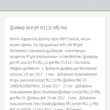
Драйвер laserjet m1132 mfp mac
Хотите подключить принтер через WiFi? Узнайте, как это
можно сделать. Это официальный веб-сайт HP для
бесплатного скачивания драйверов . и печатающих
продуктов HP для операционных систем Windows Драйверы
для HP LaserJet Pro M1132 для Mac OS X 10.7 бесплатно.
Найдено драйверов - 1. Выберите драйвер для бесплатной
загрузки. 18 июн 2017 - 3 мин. - Добавлено пользователем
Игорь СамсоновLaserjet M1132 Mfp Драйвер MAC Os
20Mfp%20%D0%94. 25 май 2017 - 27 сек. - Добавлено
пользователем Денис ИгнатковичДрайвер Laserjet M1132 Mfp
для Mac D0. Драйвер для. 20 авг 2017 - 2 мин. - Добавлено
пользователем Timur BiriukovДрайвер HP Laserjet M1132 Mfp
MAC Os %D0%. 22 июл 2017 - 3 мин. - Добавлено