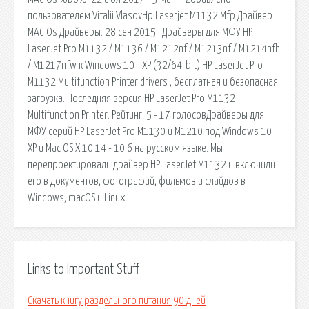
пользователем Vitalii VlasovHp Laserjet M1132 Mfp Драйвер
MAC Os Драйверы. 28 сен 2015 . Драйверы для МФУ HP
LaserJet Pro M1132 / M1136 / M1212nf / M1213nf / M1214nfh
/ M1217nfw к Windows 10 - XP (32/64-bit) HP LaserJet Pro
M1132 Multifunction Printer drivers , бесплатная и безопасная
загрузка. Последняя версия HP LaserJet Pro M1132
Multifunction Printer. Рейтинг: 5 - 17 голосовДрайверы для
МФУ серий HP LaserJet Pro M1130 и M1210 под Windows 10 -
XP и Mac OS X 10.14 - 10.6 на русском языке. Мы
перепроектировали драйвер HP LaserJet M1132 и включили
его в документов, фотографий, фильмов и слайдов в
Windows, macOS и Linux.
Links to Important Stuff
Скачать книгу раздельного питания 90 дней