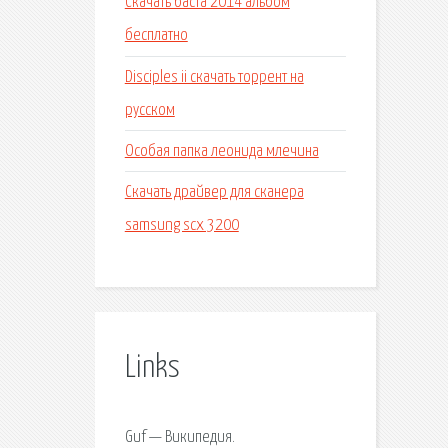
Скачать баста 2014 альбом
бесплатно
Disciples ii скачать торрент на
русском
Особая папка леонида млечина
Скачать драйвер для сканера
samsung scx 3200
Links
Guf — Википедия.