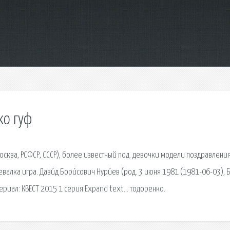
хо гуф
Москва, РСФСР, СССР), более известный под. девочки модели поздравления
лка игра. Дави́д Бори́сович Нури́ев (род. 3 июня 1981 (1981-06-03), Б
ериал: КВЕСТ 2015 1 серия Expand text… тодоренко.