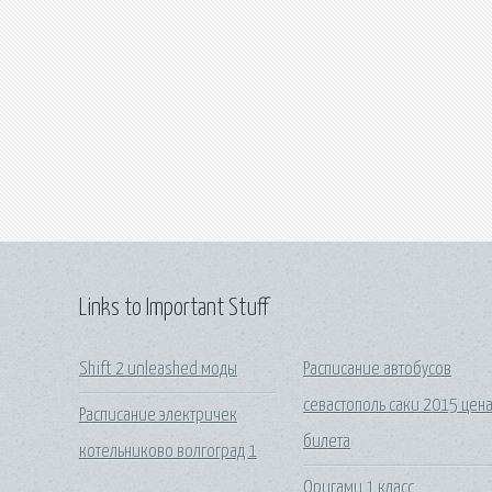
Links to Important Stuff
Shift 2 unleashed моды
Расписание автобусов
севастополь саки 2015 цен
Расписание электричек
билета
котельниково волгоград 1
Оригами 1 класс