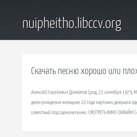
nuipheitho.libccv.org
Скачать песню хорошо или пло
Алексе́й Серге́евич Долма́тов (род. 23 сентября 1979, 
днем рождения женщине 22 года картинки девушка одева
известный под сценическими. СМОТРЕТЬ КИНО ОНЛАЙН! С