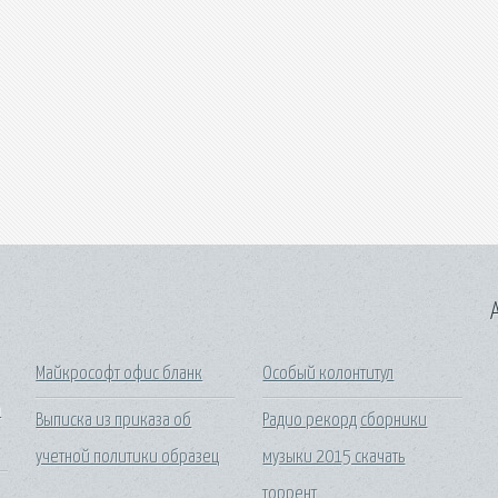
A
Майкрософт офис бланк
Особый колонтитул
а
Выписка из приказа об
Радио рекорд сборники
учетной политики образец
музыки 2015 скачать
торрент