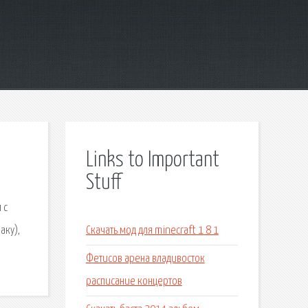
Links to Important
Stuff
 с
аку),
Скачать мод для minecraft 1 8 1
Фетисов арена владивосток
расписание концертов