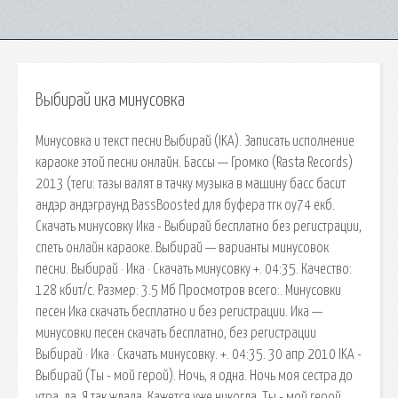
Выбирай ика минусовка
Минусовка и текст песни Выбирай (IKA). Записать исполнение
караоке этой песни онлайн. Бассы — Громко (Rasta Records)
2013 (теги: тазы валят в тачку музыка в машину басс басит
андэр андэграунд BassBoosted для буфера тгк оу74 екб.
Скачать минусовку Ика - Выбирай бесплатно без регистрации,
спеть онлайн караоке. Выбирай — варианты минусовок
песни. Выбирай · Ика · Скачать минусовку +. 04:35. Качество:
128 кбит/с. Размер: 3.5 Мб Просмотров всего:. Минусовки
песен Ика скачать бесплатно и без регистрации. Ика —
минусовки песен скачать бесплатно, без регистрации
Выбирай · Ика · Скачать минусовку. +. 04:35. 30 апр 2010 IKA -
Выбирай (Ты - мой герой). Ночь, я одна. Ночь моя сестра до
утра, да. Я так ждала. Кажется уже никогда. Ты - мой герой.