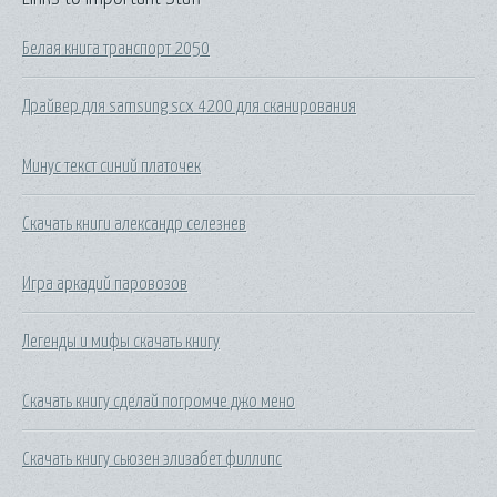
Белая книга транспорт 2050
Драйвер для samsung scx 4200 для сканирования
Минус текст синий платочек
Скачать книги александр селезнев
Игра аркадий паровозов
Легенды и мифы скачать книгу
Скачать книгу сделай погромче джо мено
Скачать книгу сьюзен элизабет филлипс