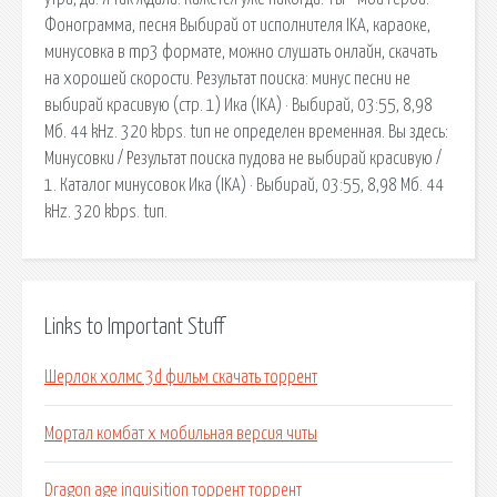
Фонограмма, песня Выбирай от исполнителя IKA, караоке,
минусовка в mp3 формате, можно слушать онлайн, скачать
на хорошей скорости. Результат поиска: минус песни не
выбирай красивую (стр. 1) Ика (IKA) · Выбирай, 03:55, 8,98
Мб. 44 kHz. 320 kbps. tип не определен временная. Вы здесь:
Минусовки / Результат поиска пудова не выбирай красивую /
1. Каталог минусовок Ика (IKA) · Выбирай, 03:55, 8,98 Мб. 44
kHz. 320 kbps. tип.
Links to Important Stuff
Шерлок холмс 3d фильм скачать торрент
Мортал комбат х мобильная версия читы
Dragon age inquisition торрент торрент