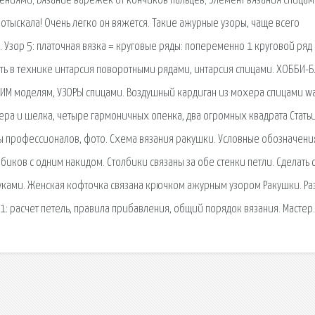
ниями; Вязание варежек от кончиков пальцев; Элемент вязания спицам
отыскала! Очень легко он вяжется. Такие ажурные узоры, чаще всего
 Узор 5: платочная вязка = круговые ряды: попеременно 1 круговой ряд
зать в технике интарсия поворотными рядами, интарсия спицами. ХОББИ-
КИМ моделям, УЗОРЫ спицами. Воздушный кардиган из мохера спицами w
ера и шелка, четыре гармоничных опенка, два огромных квадрата Статьи
 профессионалов, фото. Схема вязания ракушки. Условные обозначения
лбиков с одним накидом. Столбики связаны за обе стенки петли. Сделать 
руками. Женская кофточка связана крючком ажурным узором Ракушки. Р
 1: расчет петель, правила прибавления, общий порядок вязания. Мастер.