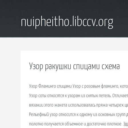
nuipheitho.libccv.org
Узор ракушки спицами схема
Узор Фламинго спицами Узор с розовым фламинго, кото
Узор соты относятся к узорам из снятых петель. Отлича
вязании этого жакета использовалась пряжа четырех ц
Рельефный узор относится к одному из основных групп
полотно получается объемное и достаточно плотное. Зд