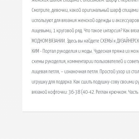
женских шапок спицами с описанием. Шарф с переплете
Смотрите, девочки, какой оригинальный шарф спицами 
используют для вязания женской одежды и аксессуаров.
лицевыми, 1 круговой ряд. Что такое интарсия? Как вя
МОДНОМ ВЯЗАНИИ. Здесь вы найдете СХЕМЫ к ДИЗАЙНЕРС
КИМ - Портал рукоделия и моды. Чудесная пряжа из мох
схемы рукоделия, комментарии пользователей и советы
лицевая петля, – изнаночная петля. Простой узор из сто
игрушку для подарка. Как сшить подушку-сову своими 
вязаной кофточки: 36-38 (40-42. Реглан крючком. Часть