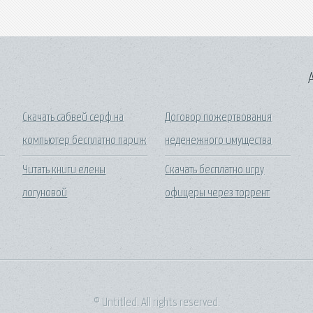
A
Скачать сабвей серф на
Договор пожертвования
компьютер бесплатно париж
неденежного имущества
Читать книги елены
Скачать бесплатно игру
логуновой
офицеры через торрент
© Untitled. All rights reserved.