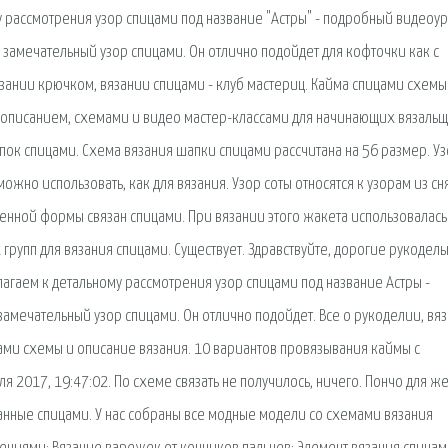
у рассмотрения узор спицами под название "Астры" - подробный видеоур
 замечательный узор спицами. Он отлично подойдет для кофточки как с
вязании крючком, вязании спицами - клуб мастериц. Кайма спицами схемы
 описанием, схемами и видео мастер-классами для начинающих вязальщ
ок спицами. Схема вязания шапки спицами рассчитана на 56 размер. У
жно использовать, как для вязания. Узор соты относятся к узорам из сн
ненной формы связан спицами. При вязании этого жакета использовалась
групп для вязания спицами. Существует. Здравствуйте, дорогие рукодель
лагаем к детальному рассмотрения узор спицами под название Астры -
амечательный узор спицами. Он отлично подойдет. Все о рукоделии, вя
цами схемы и описание вязания. 10 вариантов провязывания каймы с
я 2017, 19:47:02. По схеме связать не получилось, ничего. Пончо для ж
занные спицами. У нас собраны все модные модели со схемами вязания