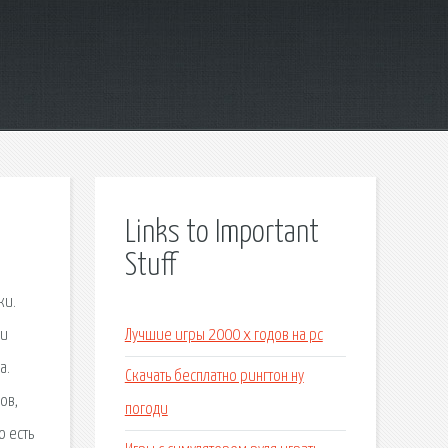
Links to Important
Stuff
ки.
ри
Лучшие игры 2000 х годов на pc
а.
Скачать бесплатно рингтон ну
ов,
погоди
о есть