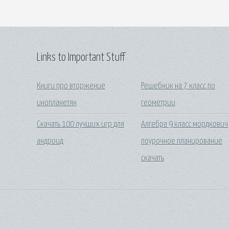
Links to Important Stuff
Книги про вторжение
Решебник на 7 класс по
инопланетян
геометрии
Скачать 100 лучших игр для
Алгебра 9 класс мордкович
андроид
поурочное планирование
скачать