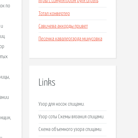
Игры с симулятором руля играть
ок по
Тотал конвертер
Савичева аккорды привет
 и
иц.
Песенка кавалергарда минусовка
зор
ятых
ницы,
Links
зании
Узор для носок спицами.
Узор соты Схемы вязания спицами.
енщин,
Схема объемного узора спицами.