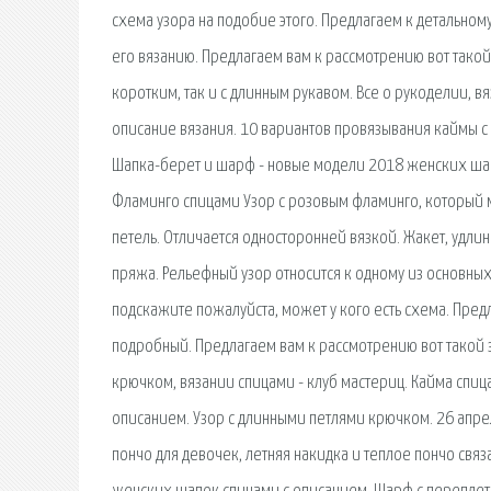
схема узора на подобие этого. Предлагаем к детальном
его вязанию. Предлагаем вам к рассмотрению вот такой
коротким, так и с длинным рукавом. Все о рукоделии, 
описание вязания. 10 вариантов провязывания каймы с
Шапка-берет и шарф - новые модели 2018 женских шап
Фламинго спицами Узор с розовым фламинго, который мо
петель. Отличается односторонней вязкой. Жакет, удли
пряжа. Рельефный узор относится к одному из основных 
подскажите пожалуйста, может у кого есть схема. Пред
подробный. Предлагаем вам к рассмотрению вот такой з
крючком, вязании спицами - клуб мастериц. Кайма спи
описанием. Узор с длинными петлями крючком. 26 апрел
пончо для девочек, летняя накидка и теплое пончо свя