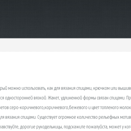
рый можно использовать, как для вязания спицами, крючком или вышив
ется односторонней вязкой. Жакет, удлиненной формы связан спицами. П
ветов:серо-коричневого,коричневого,бежевого и цвет топленого молок
 для вязания спицами. Существует огромное количество рельефных мотив
равствуйте, дорогие рукодельницы, подскажите пожалуйста, может у ког