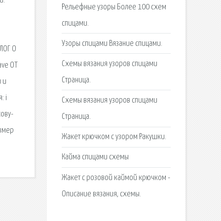
и.
Рельефные узоры Более 100 схем
спицами.
Узоры спицами Вязание спицами.
БЛОГ О
Схемы вязания узоров спицами
ave ОТ
Страница.
 и
: i
Схемы вязания узоров спицами
сову-
Страница.
азмер
Жакет крючком с узором Ракушки.
Кайма спицами схемы
Жакет с розовой каймой крючком -
Описание вязания, схемы.