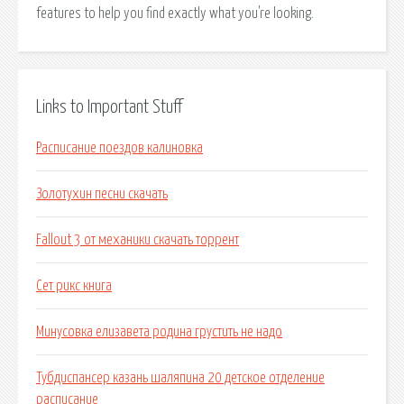
features to help you find exactly what you're looking.
Links to Important Stuff
Расписание поездов калиновка
Золотухин песни скачать
Fallout 3 от механики скачать торрент
Сет рикс книга
Минусовка елизавета родина грустить не надо
Тубдиспансер казань шаляпина 20 детское отделение
расписание