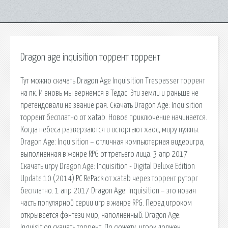
Dragon age inquisition торрент торрент
Тут можно скачать Dragon Age Inquisition Trespasser торрент
на пк. И вновь мы вернемся в Тедас. Эти земли и раньше не
претендовали на звание рая. Скачать Dragon Age: Inquisition
торрент бесплатно от xatab. Новое приключение начинается.
Когда небеса разверзаются и исторгают хаос, миру нужны.
Dragon Age: Inquisition – отличная компьютерная видеоигра,
выполненная в жанре RPG от третьего лица. 3 апр 2017
Скачать игру Dragon Age: Inquisition - Digital Deluxe Edition
Update 10 (2014) PC RePack от xatab через торрент руторг
бесплатно. 1 апр 2017 Dragon Age: Inquisition – это новая
часть популярной серии игр в жанре RPG. Перед игроком
открывается фэнтези мир, наполненный. Dragon Age:
Inquisition скачать торрент. По сюжету, игрок должен