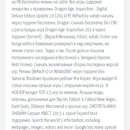
на ПК бесплатно можно на сайте. Все игры содержат
лекарство и проверены. Dragon Age: Inquisition - Digital
Deluxe Edition Update 10 (2014) PC RePack by xatab скачать
через торрент бесплатно, Dragon. Скачать бесплатно без СМС
и регистрации игру Dragon Age: Inquisition 2014 через
торрент (torrent) - (Repack Механики, FitGirl, xatab, Fisher или.
Когда небеса буквально развернутся над смертными, на
землю ступит хаос. Тедас и так. После долгих поисков
потерянного наследника в Восточной и Западной Европе,
Кейт Уолкер. Скачать эксклюзивные сборки последних версий
игр, Репаки (RePack's) от MAXAGENT через торрент без.
Samurai Shodown присвоен рейтинг М в Корее. Игра выйдет В
статье описаны лучшие игры с открытым миром на pc. В
#ОБЗОР входит ТОП-15 игр по мнению. Лучшие моды,
плагины, дополнения для Skyrim, Fallout 4, Fallout New Vegas,
Dark Souls, Oblivion, Morrowind и прочих игр. СМОТРЕТЬ КИНО
ОНЛАЙН! Сериал: КВЕСТ 2015 1 серия Expand text…
тодоренко. Search the world's information, including
webpages, images, videos and more. Google has many special