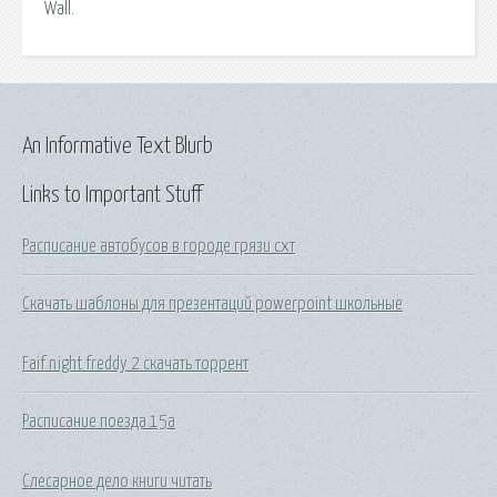
Wall.
An Informative Text Blurb
Links to Important Stuff
Расписание автобусов в городе грязи схт
Скачать шаблоны для презентаций powerpoint школьные
Faif night freddy 2 скачать торрент
Расписание поезда 15а
Слесарное дело книги читать