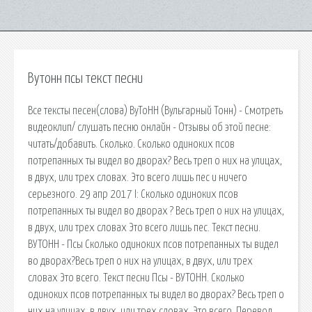
Вутонн псы текст песни
Все тексты песен(слова) ВуТоНН (Вульгарный Тонн) - Смотреть
видеоклип/ слушать песню онлайн - Отзывы об этой песне:
читать/добавить. Сколько. Сколько одиноких псов
потрепанных ты видел во дворах? Весь треп о них на улицах,
в двух, или трех словах. Это всего лишь пес и ничего
серьезного. 29 апр 2017 I: Сколько одиноких псов
потрепанных ты видел во дворах ? Весь треп о них на улицах,
в двух, или трех словах Это всего лишь пес. Текст песни.
ВУТОНН - Псы Сколько одиноких псов потрепанных ты видел
во дворах?Весь треп о них на улицах, в двух, или трех
словах Это всего. Текст песни Псы - ВУТОНН. Сколько
одиноких псов потрепанных ты видел во дворах? Весь треп о
них на улицах, в двух, или трех словах. Это всего. Перевод