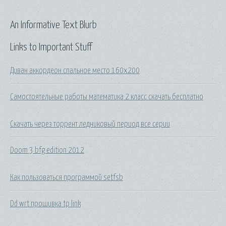
An Informative Text Blurb
Links to Important Stuff
Диван аккордеон спальное место 160х200
Самостоятельные работы математика 2 класс скачать бесплатно
Скачать через торрент ледниковый период все серии
Doom 3 bfg edition 2012
Как пользоваться программой setfsb
Dd wrt прошивка tp link