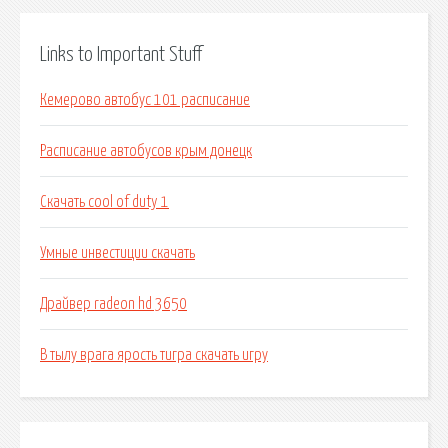
Links to Important Stuff
Кемерово автобус 101 расписание
Расписание автобусов крым донецк
Скачать cool of duty 1
Умные инвестиции скачать
Драйвер radeon hd 3650
В тылу врага ярость тигра скачать игру