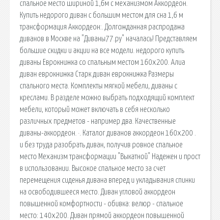
спальное место шириной 1,6м с механизмом Аккордеон.
Купить недорого диван с большим местом для сна 1,6 м
трансформация Аккордеон:. Долгожданная распродажа
диванов в Москве на "Диваны77.ру" началась! Представляем
большие скидки и акции на все модели. недорого купить
диваны Еврокнижка со спальным местом 160х200. Алиа
диван еврокнижка Старк диван еврокнижка Размеры
спального места. Комплекты мягкой мебели, диваны с
креслами. В разделе можно выбрать подходящий комплект
мебели, который может включать в себя несколько
различных предметов - например два. Качественные
диваны-аккордеон. ·. Каталог диванов аккордеон 160х200 .
и без труда разобрать диван, получив ровное спальное
место Механизм трансформации "Выкатной" Надежен и прост
в использовании. Высокое спальное место за счет
перемещения сиденья дивана вперед и укладывания спинки
на освободившееся место. Диван угловой аккордеон
повышенной комфортности - обивка: велюр - спальное
место: 140х200. Диван прямой аккордеон повышенной