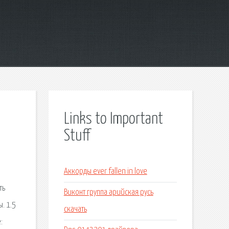
Links to Important
Stuff
Аккорды ever fallen in love
Виконт группа арийская русь
скачать