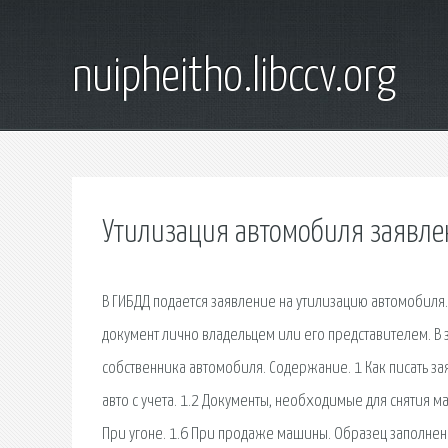
nuipheitho.libccv.org
Утилизация автомобиля заявле
В ГИБДД подается заявление на утилизацию автомобиля. Заполняется заявление от руки. Бланк его утвержден МВД РФ. Подается документ лично владельцем или его представителем. В заявлении требуется указать название подразделения ГИБДД, ФИО собственника автомобиля. Содержание. 1 Как писать заявление на снятие автомобиля с учета + бланк и пример. 1.1 Зачем снимать авто с учета. 1.2 Документы, необходимые для снятия машины с учета. 1.3 При утилизации. 1.4 При вывозе авто за пределы страны. 1.5 При угоне. 1.6 При продаже машины. Образец заполнения заявления на утилизацию автомобиля в ГИБДД Пошаговое заполнение: Первое с чего нужно начать - это указать точное название подразделения ГИБДД, в которое Вы намереваетесь подать заполненный бланк. Документы для регистрации автомобиля в ГИБДД в 2019 году: образец заполнения заявления и нужно ли оно. Утилизация - это процедура безопасного уничтожения машины. Автомобили производят из металла, пластика, стекол и технических жидкостей. В процессе утилизации машины разбираются, запчасти сортируются и отправляются на переработку, что исключает вред для. Как утилизировать автомобиль в ГИБДД без автомобиля? ФМС о наличии временной прописки. Как составляется заявление Образец заявления на утилизацию авто можно найти на стенде в отделении ГИБДД и на официальном государственном портале Госуслуги. Если ваш железный конь отъездил свое, и, для того чтобы вернуть его в ряды полноценных ТС нет ни средств, ни желания вы можете снять его с учета, для дальнейшей утилизации. Сделать это довольно просто, в ряде случаев можно обойтись и без документов Форма бланка заявления на утилизацию утверждена Министерством внутренних дел России. Бланк удобно заполнить в домашних условиях от Скачать Бланк заявления на утилизацию автомобиля в ГИБДД в 2019 году. Для подачи заявления существуют два следующих способа. Если у вас нет возможности явиться в ГИБДД лично, и при этом у вас есть доверенное лицо, которому вы доверяете совершение регистрационных действий с вашим транспортным средством, вам необходимо скачать и заполнить. Утилизации автомобиля в ГИБДД. Заявления в ГИБДД на утилизацию. Образец. Технический паспорт. Свидетельство, подтверждающее регистрацию авто. Заявление о желании утилизировать транспортное средство. Образец заявления в ГИБДД на утилизацию автомобиля Вышеперечисленный пакет документов для снятия автомобиля с учета в утиль предусматривает заполнение специального бланка заявления в ГИБДД на утилизацию автомобиля. Для заполнения этого заявления вам потребуются: паспорт транспортного средства (ПТС) и паспорт нового собственника автомобиля, того, который указан в договоре купли - продажи, или ином документе, подтверждающим. Утилизация автомобиля — процедура, после которой необходимо снять автомобиль с учета в ГИБДД. Для этого в госавтоинспекцию необходимо предоставить определенный пакет документов, в число которых входит заявление. Его можно подать современным электронным. Суть. Утилизация заключается в безопасной переработке машин. В специальных пунктах автомобили разбирают на металлолом, материалы, из которых они были изготовлены, сортируют. Образец и пример заполнения 3-НДФЛ при продаже автомобиля за 2018 год в программе. Как заполнить налоговую декларацию при продаже авто менее 3 лет. Теперь, для снятия с регистрации автомобиля, с последующей переработкой, в ГИБДД нужно подать специальное заявление, в котором указать причину. Его обязательно нужно подтвердить справкой об утилизации. Для того чтобы работодатель смог установить неполный рабочий день или неделю для сотрудника, ему необходимо получить от него заявление, после чего составляется соглашение об изменении графика, и трудящийся. Утилизация автомобилей — для собственников ВЭТС Время работы : с 09.00 до 19.00 ежедневно, без перерыва и выходных дней. Жалоба в прокуратуру (образец) – это модель построения заявления в орган прокуратуры за защитой нарушенных прав и обязанностей гражданина. Акт осмотра автомобиля – это универсальный документ, который помогает решить разные вопросы, связанные с транспортным средством. Утилизация автомобиля — это ликвидация старого транспорта с возможностью получить скидку на покупку нового автомобиля по специальной Заполнить заявку можно собственной рукой и в электронном виде. Образец заявления имеется на сайтах всех организаций. Акт извлечения цветного лома из черного металлолома. СКАЧАТЬ ОБРАЗЕЦ АКТА в формате RTF/DOC (M