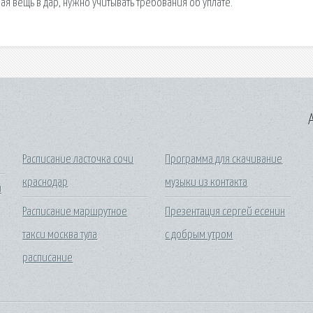
A
Расписание ласточка сочи
Программа для скачивание
краснодар
музыки из контакта
и
Расписание маршрутное
Презентация сергей есенин
такси москва тула
с добрым утром
расписание