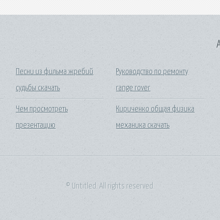
A
Песни из фильма жребий
Руководство по ремонту
судьбы скачать
range rover
Чем просмотреть
Кириченко общая физика
презентацию
механика скачать
© Untitled. All rights reserved.