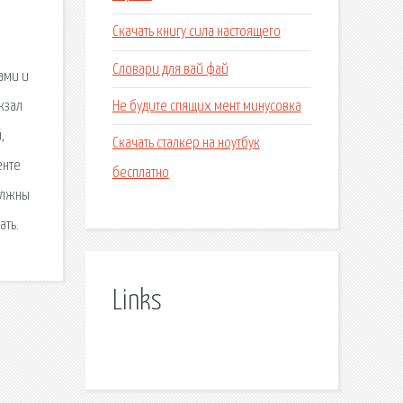
Скачать книгу сила настоящего
Словари для вай фай
ами и
Не будите спящих мент минусовка
кзал
,
Скачать сталкер на ноутбук
енте
бесплатно
олжны
ать.
Links