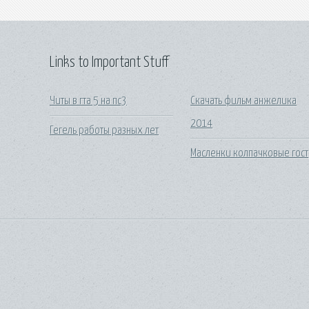
Links to Important Stuff
Читы в гта 5 на пс3
Скачать фильм анжелика
2014
Гегель работы разных лет
Масленки колпачковые гост