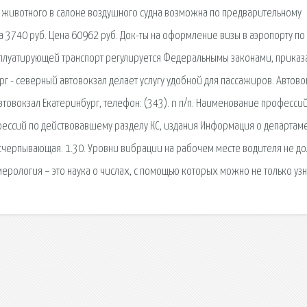
ка животного в салоне воздушного судна возможна по предварительному
ка 3740 руб. Цена 60962 руб. Док-ты на оформление визы в аэропорту по
ксплуатирующей транспорт регулируется Федеральнымы законами, приказ
г - северный автовокзал делает услугу удобной для пассажиров. Автово
 Автовокзал Екатеринбург, телефон: (343). n п/п. Наименование профессий
ессий по действовавшему разделу КС, издания Информация о департам
черпывающая. 1.30. Уровни вибрации на рабочем месте водителя не д
ерология – это наука о числах, с помощью которых можно не только узн