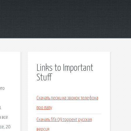
Links to Important
Stuff
вто
Скачать песни на звонок телефона
1
про папу
а все
Скачать fifa 09 торрент русская
се, 20
версия