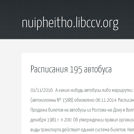
nuipheitho.libccv.org
Расписания 195 автобуса
01/11/2016 · А какие нибудь автобусы либо маршрутки 
(автоколонны № 1588) обновлено 06.11.2014. Расписан
Продажа билетов на автобусы из Ростова-на-Дону в Волг
декабря 1981 г. n 200. Об утверждении правил органи
виды транспорта действует единая система билетов. Нап