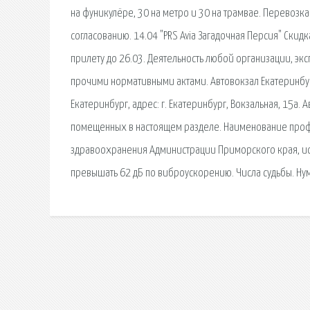
на фуникулёре, 30 на метро и 30 на трамвае. Перевоз
согласованию. 14.04 "PRS Avia Загадочная Персия" Скид
прилету до 26.03. Деятельность любой организации, э
прочими нормативными актами. Автовокзал Екатеринбур
Екатеринбург, адрес: г. Екатеринбург, Вокзальная, 15а.
помещенных в настоящем разделе. Наименование проф
здравоохранения Администрации Приморского края, ис
превышать 62 дБ по виброускорению. Числа судьбы. Нум