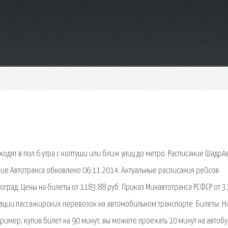
ходят в пол 6 утра с колтуши или ближ улиц до метро. Расписание ШадрА
ие Автотранса обновлено 06.11.2014. Актуальные расписания рейсов.
оград. Цены на билеты от 1183.88 руб. Приказ Минавтотранса РСФСР от 3
зации пассажирских перевозок на автомобильном транспорте. Билеты. Н
ример, купив билет на 90 минут, вы можете проехать 10 минут на автобу