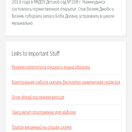
2019 года в МКДОУ Детский сад №208 г. Нижнеудинск
состоялось торжественное открытие. Стив Возняк Джобс и
Возняк собирали записи Боба Дилана, устраивали в школе
музыкально.
Links to Important Stuff
Резюме репетитора русского языка образец
Контрольная работа скачать бесплатно инженерная геодезия
Drive ahead последняя версия
Такси везет приложение для айфона
Платок вязанный на спицах схема