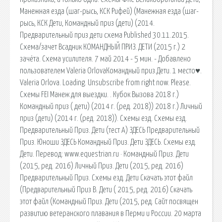
Манежная езда (шаг-рысь, КСК Рифей) (Манежная езда (шаг-
рысь, КСК Дети, Командный приз (дети) (2014.
Предварительный приз дети схема Published 30.11.2015.
Схема/зачет Всадник КОМАНДНЫЙ ПРИЗ. ДЕТИ (2015 г.) 2
зачёта. Схема усилителя. 7 май 2014 - 5 мин. - Добавлено
пользователем Valeria OrlovaКомандный приз.Дети. 1 место♥.
Valeria Orlova. Loading. Unsubscribe from right now. Please.
Схемы FEI Манеж для выездки. ​. Кубок Вызова 2018 г.)
Командный приз ( дети) (2014 г. (ред. 2018)) 2018 г.) Личный
приз (дети) (2014 г. (ред. 2018)). Схемы езд. Схемы езд.
Предварительный Приз. Дети (тест А) ЗДЕСЬ Предварительный
Приз. Юноши ЗДЕСЬ Командный Приз. Дети ЗДЕСЬ. Схемы езд.
Дети. Перевод: www.equestrian.ru · Командный Приз. Дети
(2015, ред. 2016) Личный Приз. Дети (2015, ред. 2016)
Предварительный Приз. Схемы езд. Дети Скачать этот файл
(Предварительный Приз В. Дети ( 2015, ред. 2016) Скачать
этот файл (Командный Приз. Дети (2015, ред. Сайт посвящен
развитию ветеранского плавания в Перми и России. 20 марта