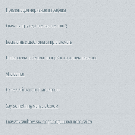
Презентация черчение и графика
Скачать игру герои меча и магии 3
Бесплатные шаблоны simpla скачать
Under скачать бесплатно mp3 в хорошем качестве
Vhaldemar
Схема абсолютной монархии
Say something минус с бэком
Скачать rainbow six siege с официального сайта