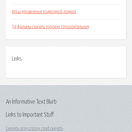
Игры управление подводной лодкой
3д фильмы скачать торрент горизонтальная
Links
An Informative Text Blurb
Links to Important Stuff
Скачать игру crossy road скачать