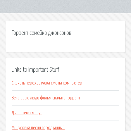
Торрент семейка джонсонов
Links to Important Stuff
Скачать перехватчика смс на компьютер
Вежливые люди фильм скачать торрент
Дыши текст минус
Минусовка песни город милый