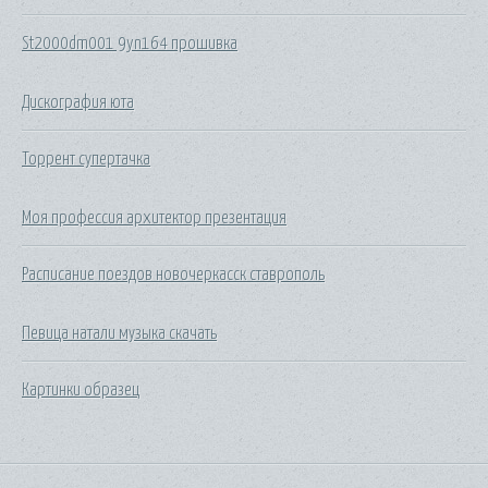
St2000dm001 9yn164 прошивка
Дискография юта
Торрент супертачка
Моя профессия архитектор презентация
Расписание поездов новочеркасск ставрополь
Певица натали музыка скачать
Картинки образец