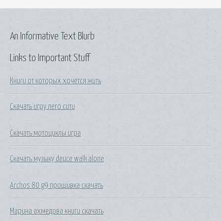
An Informative Text Blurb
Links to Important Stuff
Книги от которых хочется жить
Скачать игру лего сити
Скачать мотоциклы игра
Скачать музыку deuce walk alone
Archos 80 g9 прошивка скачать
Марина ахмедова книги скачать