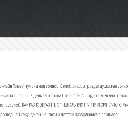
онлайн Плывут туманы над волной. Белой акации гроздья душистые , акк
ые мужские песни на День защитника Отечества. Аккорды песен для гитары
нет веселей. КАК РАЗНООБРАЗИТЬ ОФИЦИАЛЬНУЮ ГРУППУ ИГОРЯ КРУТОГО Мн
О прошедшей секунде Мы мечтаем о детстве Возвращаяся в прошлое