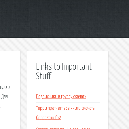
Links to Important
Stuff
орды и
. Для
Подписчики в группу скачать
е
Терри пратчетт все книги скачать
бесплатно fb2