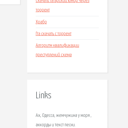
Скачать татарский юмор через
торрент
Храбр
Гта скачать с торрент
Алгоритм квалификации
преступлений схема
Links
Ах, Одесса, жемчужина у моря ,
аккорды и текст песни.