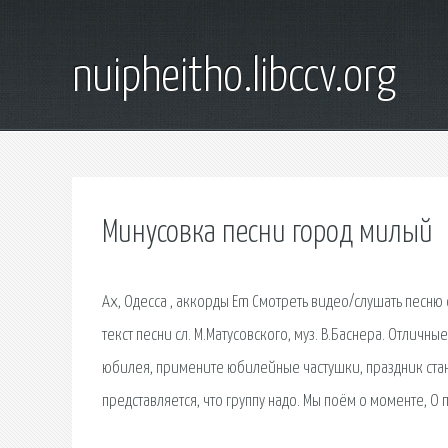
nuipheitho.libccv.org
Минусовка песни город милый
Ах, Одесса , аккорды Em Смотреть видео/слушать песню 
текст песни сл. М.Матусовского, муз. В.Баснера. Отличн
юбилея, примените юбилейные частушки, праздник ста
представляется, что группу надо. Мы поём о моменте, 