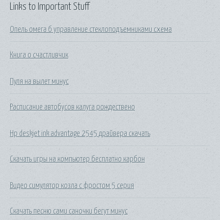
Links to Important Stuff
Опель омега б управление стеклоподъемниками схема
Книга о счастливчик
Пуля на вылет минус
Расписание автобусов калуга рождествено
Hp deskjet ink advantage 2545 драйвера скачать
Скачать игры на компьютер бесплатно карбон
Видео симулятор козла с фростом 5 серия
Скачать песню сами саночки бегут минус