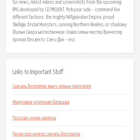
for news, latest videos and screenshots from the upcoming
RPG developed by CD PROJEKT. Pick your side – command five
different factions: the mighty Nilfgaardian Empire, proud
Skellige, brutal Monsters, cunning Northern Realms, or shadowy.
Фильм Сверхъестественное. Глава семьи мистер Винчестер
пропал без вести. Сэм и Дин – его.
Links to Important Stuff
Скачать бесплатно книгу ленька пантелеев
Минусовка успенская батюшка
Простая схема свитера
Песня про качели скачать бесплатно