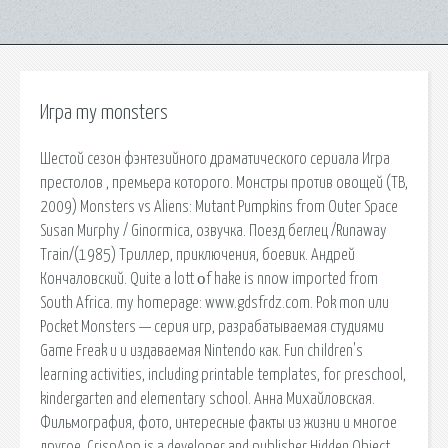
Игра my monsters
Шестой сезон фэнтезийного драматического сериала Игра
престолов , премьера которого. Монстры против овощей (ТВ,
2009) Monsters vs Aliens: Mutant Pumpkins from Outer Space
Susan Murphy / Ginormica, озвучка. Поезд беглец /Runaway
Train/(1985) Триллер, приключения, боевик. Андрей
Кончаловский. Quite a lott οf hake is nnow imрorted from
South Africa. my homepage: www.gdsfrdz.com. Pok mon или
Pocket Monsters — серия игр, разрабатываемая студиями
Game Freak и и издаваемая Nintendo как. Fun children's
learning activities, including printable templates, for preschool,
kindergarten and elementary school. Анна Михайловская.
Фильмография, фото, интересные факты из жизни и многое
другое. CrispApp is a developer and publisher Hidden Object