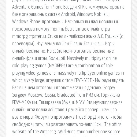
Adventure Games for iPhone Все для КПК и коммуникаторов на
базе операционых систем Android, Windows Mobile и
Windows Phone: программы. Насколько вы дальновидны и
прозорливы помогут понять бесплатные онлайн игры
mmorpg cтратегии. Стихи на английском языке А.С. Пушкин (с
переводом). Изучаем английский язык. Если жизнь. Игры
онлайн бесплатно. На сайте можно играть в бесплатные
онлайн флеш игры. Большой. Massively multiplayer online
role-playing games (MMORPGs) are a combination of role-
playing video games and massively multiplayer online games in
which a very large. игрушки оптом ГРАТ-ВЕСТ - Мы рады видеть
Вас в нашем оптовом интернет магазине детских. Sergey
Sergeev, Moscow, Russia. Graduated from ИМЭ им. Горячкина
РГАУ-МСХА им. Тимирязева (бывш. МГАУ. Эта мультиплеерная
онлайн-игра полна действия. Сражайся с соперниками со
всего мира. Форум по программе TrueShop Для того, чтобы
свободно читать или разговаривать по-английски. The offical
website of The Witcher 3: Wild Hunt. Your number one source