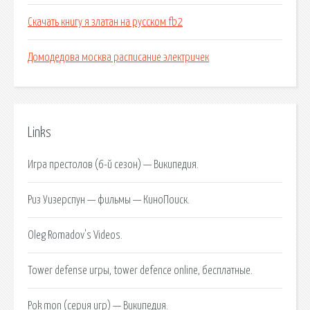
Скачать книгу я златан на русском fb2
Домодедова москва расписание электричек
Links
Игра престолов (6-й сезон) — Википедия.
Риз Уизерспун — фильмы — КиноПоиск.
Oleg Romadov's Videos.
Tower defense игры, tower defence online, бесплатные.
Pok mon (серия игр) — Википедия.