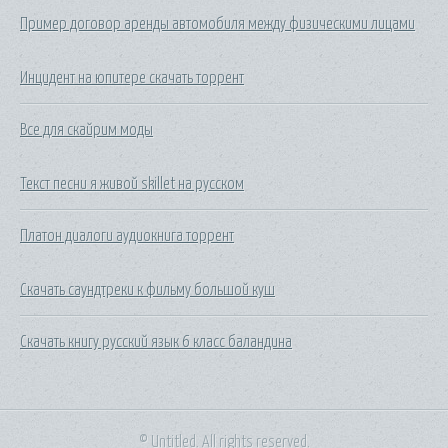
Пример договор аренды автомобиля между физическими лицами
Инцидент на юпитере скачать торрент
Все для скайрим моды
Текст песни я живой skillet на русском
Платон диалоги аудиокнига торрент
Скачать саундтреки к фильму большой куш
Скачать книгу русский язык 6 класс баландина
© Untitled. All rights reserved.