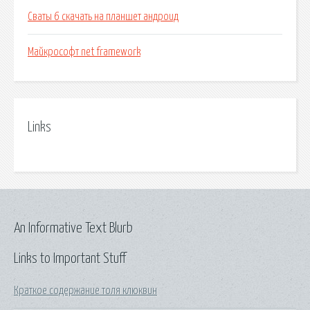
Сваты 6 скачать на планшет андроид
Майкрософт net framework
Links
An Informative Text Blurb
Links to Important Stuff
Краткое содержание толя клюквин