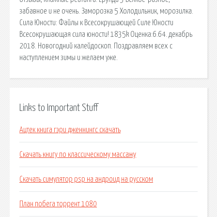
забавное и не очень. Заморозка 5 Холодильник, морозилка.
Сила Юности: Файлы к Всесокрушающей Силе Юности
Всесокрушающая сила юности! 1835k Оценка:6.64. декабрь
2018. Новогодний калейдоскоп. Поздравляем всех с
наступлением зимы и желаем уже.
Links to Important Stuff
Ацтек книга гэри дженнингс скачать
Скачать книгу по классическому массажу
Скачать симулятор psp на андроид на русском
План побега торрент 1080