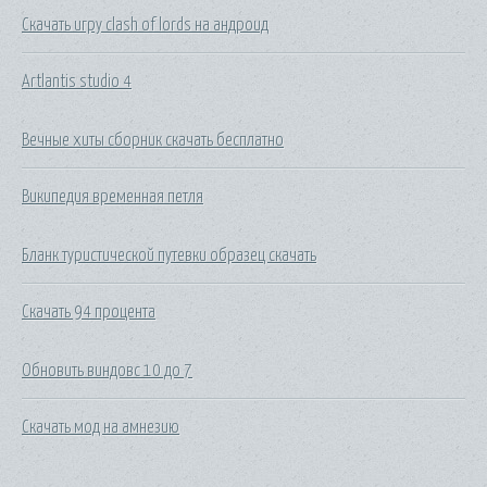
Скачать игру clash of lords на андроид
Artlantis studio 4
Вечные хиты сборник скачать бесплатно
Википедия временная петля
Бланк туристической путевки образец скачать
Скачать 94 процента
Обновить виндовс 10 до 7
Скачать мод на амнезию