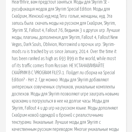
Hearthfire, вам предстоит заняться. Моды для Skyrim SE -
русификация модов для Skyrim Special Edition. Моды для
Скайрим, Женский нуд мод Теги: голые, женщины, нуд. Эта
запись была. скачать моды на русском для Скайрим, Skyrim,
Skyrim SE, Fallout 4, Fallout 76, Ведьмак 3 и других игр. Лучшие
моды, плагины, дополнения для Skyrim, Fallout 4, Fallout New
Vegas, Dark Souls, Oblivion, Morrowind и прочих игр. Skyrim-
mods.ru is tracked by us since January, 2014. Over the time it
has been ranked as high as 693 899 in the world, while most
of its traffic comes from Russian. НЕ УСТАНАВЛИВАЙТЕ
СКАЙРИМ В C:\PROGRAM FILES\ 1. Пойдет ли сборка на Special
Edition? - Нет 2. Где можно. Моды для Skyrim добавляют
интересных озвученных спутников, уникальные комплекты
доспехов. Моды для Skyrim позволяют игре заиграть новыми
красками и погрузиться в нее на долгие часы. Моды для
Skyrim, Fallout 4 и др.игр на русском языке. Моды дополняют
Скайрим новой одеждой и броней с реалистичными
текстурами. Уникальные. Лучшие моды для Skyrim с
качественным русским переводом. Многие уникальные моды