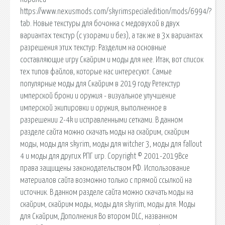
https://www.nexusmods.com/skyrimspecialedition/mods/6994/?
tab. Новые текстуры для бочонка с медовухой в двух
вариантах текстур (с узорами и без), а так же в 3х вариантах
разрешения этих текстур: Разделим на основные
составляющие игру Скайрим и моды для нее. Итак, вот список
тех типов файлов, которые нас интересуют. Самые
популярные моды для Скайрим в 2019 году Ретекстур
имперской брони и оружия - визуальное улучшение
имперской экипировки и оружия, выполненное в
разрешении 2-4k и исправленными сетками. В данном
разделе сайта можно скачать моды на скайрим, скайрим
моды, моды для skyrim, моды для witcher 3, моды для fallout
4 и моды для других РПГ игр. Copyright © 2001-2019Все
права защищены законодательством РФ. Использование
материалов сайта возможно только с прямой ссылкой на
источник. В данном разделе сайта можно скачать моды на
скайрим, скайрим моды, моды для skyrim, моды для. Моды
для Скайрим, Дополнения Во втором DLC, названном