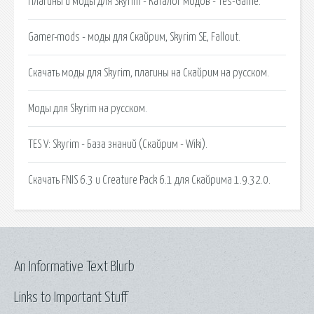
Плагины и моды для Skyrim - Каталог модов - Tes-Game.
Gamer-mods - моды для Скайрим, Skyrim SE, Fallout.
Скачать моды для Skyrim, плагины на Скайрим на русском.
Моды для Skyrim на русском.
TES V: Skyrim - База знаний (Скайрим - Wiki).
Скачать FNIS 6.3 и Creature Pack 6.1 для Скайрима 1.9.32.0.
An Informative Text Blurb
Links to Important Stuff