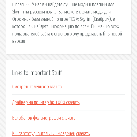
и плагины. У нас вы найдете лучшие моды и плагины для
Skyrim на русском языке. Вы можете скачать моды для.
Огромная база знаний по игре TES V: Skyrim (Скайрим), в
которой вы найдете информацию по всем. Вниманию всех
пользователей сайта и игроков хочу представить fnis новой
версии
Links to Important Stuff
Смотреть телевизор глаз тв
Драйвер на принтер hp 1000 скачать
Балабанов фильмография скачать
Книга этот удивительный младенец скачать