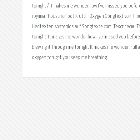
tonight / It makes me wonder how I've missed you befo
группы Thousand Foot Krutch. Oxygen Songtext von Thou
Liedtexten kostenlos auf Songtexte.com. Текст песни Th
tonight. It makes me wonder how I've missed you before. Hi
blew right Through me tonight It makes me wonder. Full 
oxygen tonight you keep me breathing