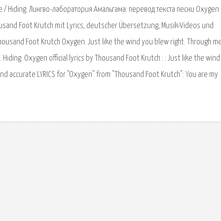
re / Hiding. Лингво-лаборатория Амальгама: перевод текста песни Oxygen
sand Foot Krutch mit Lyrics, deutscher Übersetzung, Musik-Videos und
ousand Foot Krutch Oxygen. Just like the wind you blew right. Through m
ding. Oxygen official lyrics by Thousand Foot Krutch : : Just like the wind
and accurate LYRICS for "Oxygen" from "Thousand Foot Krutch": You are my