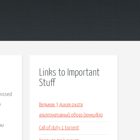
Links to Important
Stuff
 missed
e
Ведьмак 3 дикая охота
альтернативный образ йеннифэр
ни
Call of duty 1 torrent