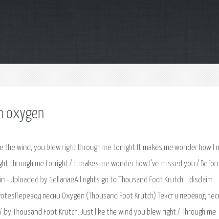
ch oxygen
ike the wind, you blew right through me tonight It makes me wonder how I
right through me tonight / It makes me wonder how I've missed you / Befor
 min - Uploaded by 1ellanaeAll rights go to Thousand Foot Krutch. I disclaim
 - 9 votesПеревод песни Oxygen (Thousand Foot Krutch) Текст и перевод пес
 by Thousand Foot Krutch. Just like the wind you blew right / Through me