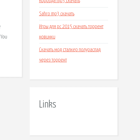
Коррида mp3 скачать
Sahro mp3 скачать
Игры для pc 2015 скачать торрент
e
новинки
 You
Скачать мод сталкер полураспад
через торрент
Links