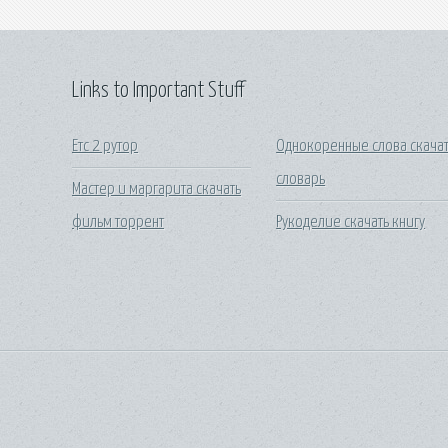
Links to Important Stuff
Етс 2 рутор
Однокоренные слова скача
словарь
Мастер и маргарита скачать
фильм торрент
Рукоделие скачать книгу