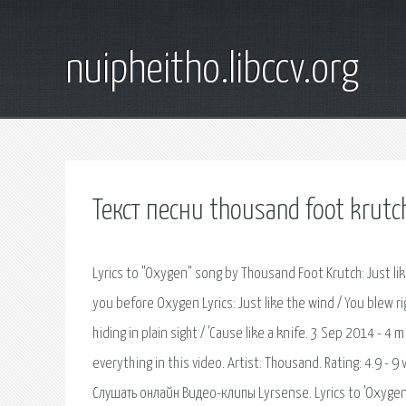
nuipheitho.libccv.org
Текст песни thousand foot krut
Lyrics to "Oxygen" song by Thousand Foot Krutch: Just l
you before Oxygen Lyrics: Just like the wind / You blew 
hiding in plain sight / 'Cause like a knife. 3 Sep 2014 - 4
everything in this video. Artist: Thousand. Rating: 4.9
Слушать онлайн Видео-клипы Lyrsense. Lyrics to 'Oxygen'