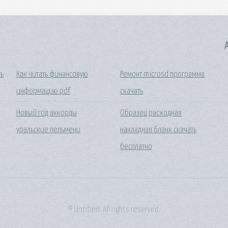
A
ть
Как читать финансовую
Ремонт microsd программа
информацию pdf
скачать
Новый год аккорды
Образец расходная
уральские пельмени
накладная бланк скачать
бесплатно
© Untitled. All rights reserved.