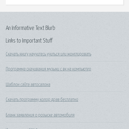
An Informative Text Blurb
Links to Important Stuff
Скачать книгу научитесь учиться или жонглировать
Программа скачивания музыки с вк на компьютер
Шаблон сайта автосалона
Скачать программу колор драв бесплатно
Бланк заявления о розыске автомобиля