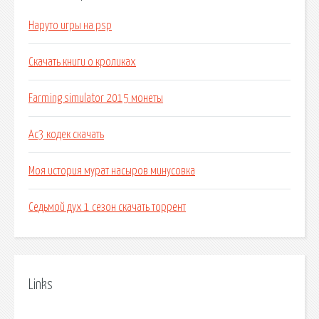
Наруто игры на psp
Скачать книги о кроликах
Farming simulator 2015 монеты
Ac3 кодек скачать
Моя история мурат насыров минусовка
Седьмой дух 1 сезон скачать торрент
Links