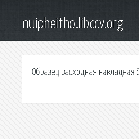
nuipheitho.libccv.org
Образец расходная накладная б