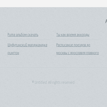
A
Puma альбом скачать
Ты как время аккорды
Шуфутинский марджанджа
Расписание поездов до
рингтон
москвы с ярославля главного
© Untitled. All rights reserved.