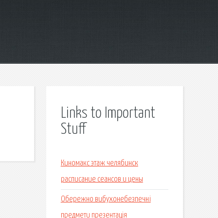
Links to Important
Stuff
Киномакс этаж челябинск
расписание сеансов и цены
Обережно вибухонебезпечні
предмети презентація