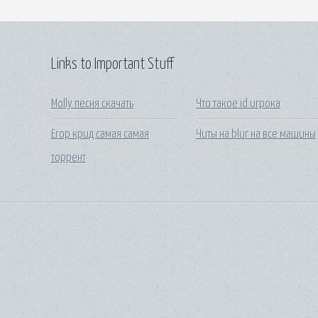
Links to Important Stuff
Molly песня скачать
Что такое id игрока
Егор крид самая самая
Читы на blur на все машины
торрент