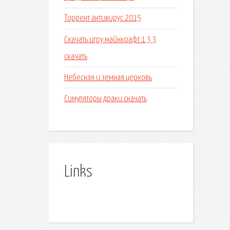
Торрент антивирус 2015
Скачать игру майнкрафт 1 3 3
скачать
Небесная и земная церковь
Симуляторы драки скачать
Links