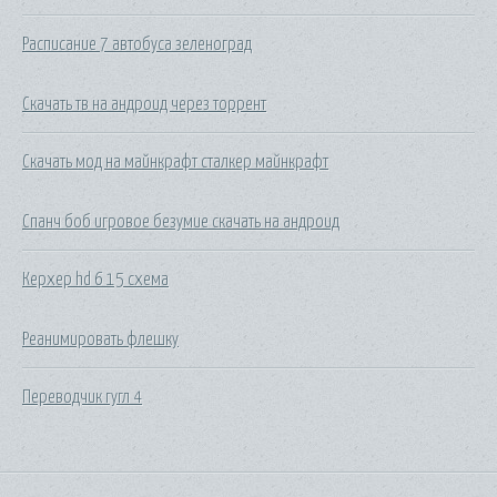
Расписание 7 автобуса зеленоград
Скачать тв на андроид через торрент
Скачать мод на майнкрафт сталкер майнкрафт
Спанч боб игровое безумие скачать на андроид
Керхер hd 6 15 схема
Реанимировать флешку
Переводчик гугл 4