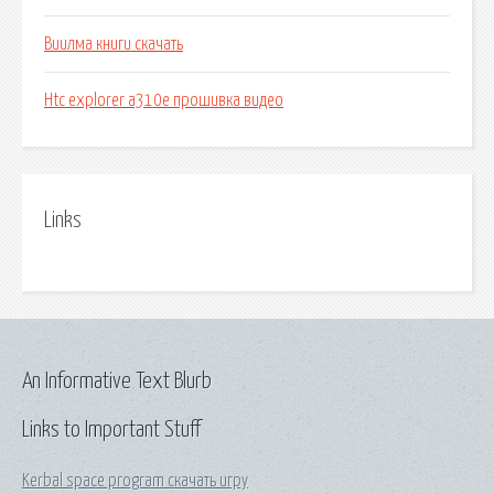
Виилма книги скачать
Htc explorer a310e прошивка видео
Links
An Informative Text Blurb
Links to Important Stuff
Kerbal space program скачать игру