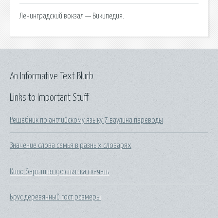
Ленинградский вокзал — Википедия.
An Informative Text Blurb
Links to Important Stuff
Решебник по английскому языку 7 ваулина переводы
Значение слова семья в разных словарях
Кино барышня крестьянка скачать
Брус деревянный гост размеры