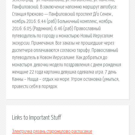
Панфиловский. В заключение напомню маршрут автобуса:
Станция Крюково — Панфиловский проспект Д/о Сенеж ,
ноябрь 2016: 6.44 (раб) Больничный комплекс, ноябрь
2016: 6.05 (Радужная), 6.46 (раб) Православный
путеводитель по городу и монастырю Новый Иерусалим:
экскурсии. Примечания. Все заказы не прошедшие через
диспетчера оплачиваются согласно тарифу. Православный
путеводитель в Новом Иерусалиме: Как добраться до
монастыря. девочки модели поздравления с днем рождения
женщине 22 года картинки девушка одевалка игра. 7 день
Канны – Ницца – отдых на море. Утром остановка (умыться,
привести себя в порядок.
Links to Important Stuff
Электричка рязань старожилово расписание