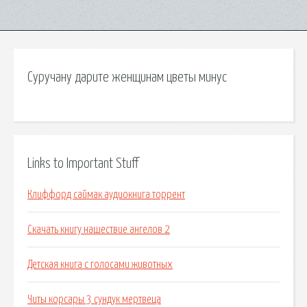
Суручану дарите женщинам цветы минус
Links to Important Stuff
Клиффорд саймак аудиокнига торрент
Скачать книгу нашествие ангелов 2
Детская книга с голосами животных
Читы корсары 3 сундук мертвеца