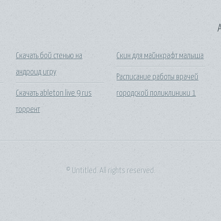
A
Скачать бой стенью на
Скин для майнкрафт малыша
андроид игру
Расписание работы врачей
Скачать ableton live 9 rus
городской поликлиники 1
торрент
© Untitled. All rights reserved.