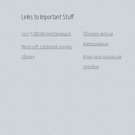
Links to Important Stuff
Гост 5180 84 действующий
Образец акта на
взвешивание
Minecraft crackpack скачать
сборку
Игры уход скачать на
телефон