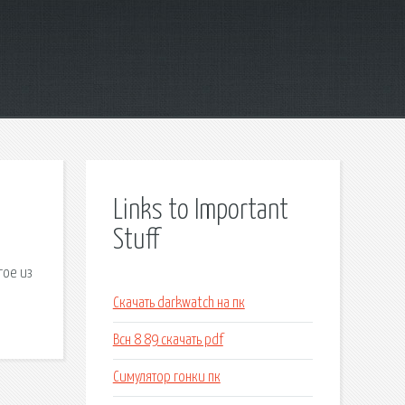
Links to Important
Stuff
гое из
Скачать darkwatch на пк
Всн 8 89 скачать pdf
Симулятор гонки пк