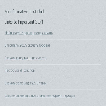
An Informative Text Blurb
Links to Important Stuff
Майнкрафт 2 для андроид скачать
Спаситель 2015 скачать торрент
Скачать книгу машина смерти
Настройка dll файлов
Скачать samsung s5230 темы
Властелин колец 2 под знаменем короля чародея