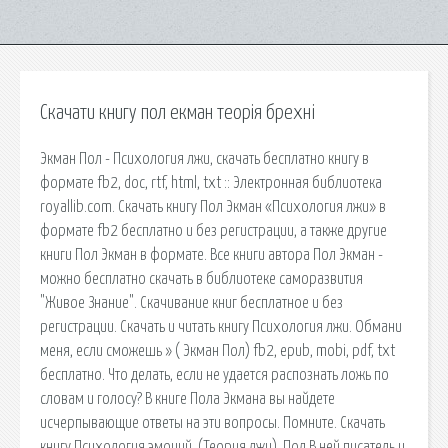
Скачати книгу пол екман теорія брехні
Экман Пол - Психология лжи, скачать бесплатно книгу в
формате fb2, doc, rtf, html, txt :: Электронная библиотека
royallib.com. Скачать книгу Пол Экман «Психология лжи» в
формате fb2 бесплатно и без регистрации, а также другие
книги Пол Экман в формате. Все книги автора Пол Экман -
можно бесплатно скачать в библиотеке саморазвития
"Живое Знание". Скачивание книг бесплатное и без
регистрации. Скачать и читать книгу Психология лжи. Обмани
меня, если сможешь » ( Экман Пол) fb2, epub, mobi, pdf, txt
бесплатно. Что делать, если не удается распознать ложь по
словам и голосу? В книге Пола Экмана вы найдете
исчерпывающие ответы на эти вопросы. Помните. Скачать
книгу Психология эмоций. (Теория лжи). Пол В ней писатель и