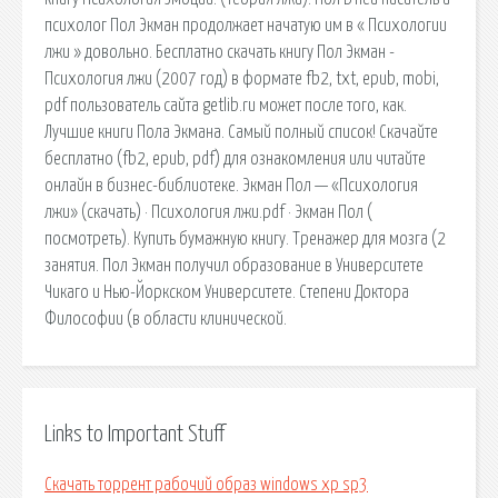
психолог Пол Экман продолжает начатую им в « Психологии
лжи » довольно. Бесплатно скачать книгу Пол Экман -
Психология лжи (2007 год) в формате fb2, txt, epub, mobi,
pdf пользователь сайта getlib.ru может после того, как.
Лучшие книги Пола Экмана. Самый полный список! Скачайте
бесплатно (fb2, epub, pdf) для ознакомления или читайте
онлайн в бизнес-библиотеке. Экман Пол — «Психология
лжи» (скачать) · Психология лжи.pdf · Экман Пол (
посмотреть). Купить бумажную книгу. Тренажер для мозга (2
занятия. Пол Экман получил образование в Университете
Чикаго и Нью-Йоркском Университете. Степени Доктора
Философии (в области клинической.
Links to Important Stuff
Скачать торрент рабочий образ windows xp sp3