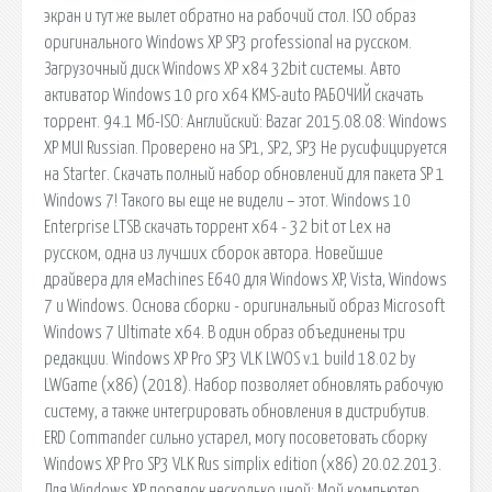
экран и тут же вылет обратно на рабочий стол. ISO образ
оригинального Windows XP SP3 professional на русском.
Загрузочный диск Windows XP x84 32bit системы. Авто
активатор Windows 10 pro x64 KMS-auto РАБОЧИЙ скачать
торрент. 94.1 Мб-ISO: Английский: Bazar 2015.08.08: Windows
XP MUI Russian. Проверено на SP1, SP2, SP3 Не русифицируется
на Starter. Скачать полный набор обновлений для пакета SP 1
Windows 7! Такого вы еще не видели – этот. Windows 10
Enterprise LTSB скачать торрент x64 - 32 bit от Lex на
русском, одна из лучших сборок автора. Новейшие
драйвера для eMachines E640 для Windows XP, Vista, Windows
7 и Windows. Основа сборки - оригинальный образ Microsoft
Windows 7 Ultimate x64. В один образ объединены три
редакции. Windows XP Pro SP3 VLK LWOS v.1 build 18.02 by
LWGamе (x86) (2018). Набор позволяет обновлять рабочую
систему, а также интегрировать обновления в дистрибутив.
ERD Commander сильно устарел, могу посоветовать сборку
Windows XP Pro SP3 VLK Rus simplix edition (x86) 20.02.2013.
Для Windows XP порядок несколько иной: Мой компьютер