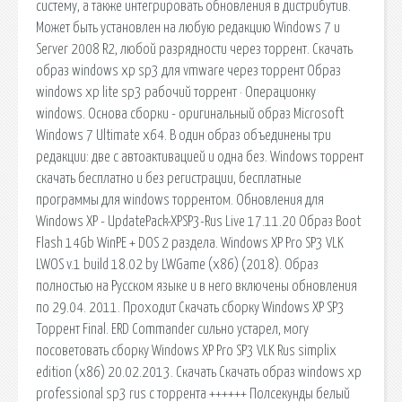
систему, а также интегрировать обновления в дистрибутив.
Может быть установлен на любую редакцию Windows 7 и
Server 2008 R2, любой разрядности через торрент. Скачать
образ windows xp sp3 для vmware через торрент Образ
windows xp lite sp3 рабочий торрент · Операционку
windows. Основа сборки - оригинальный образ Microsoft
Windows 7 Ultimate x64. В один образ объединены три
редакции: две с автоактивацией и одна без. Windows торрент
скачать бесплатно и без регистрации, бесплатные
программы для windows торрентом. Обновления для
Windows XP - UpdatePack-XPSP3-Rus Live 17.11.20 Образ Boot
Flash 14Gb WinPE + DOS 2 раздела. Windows XP Pro SP3 VLK
LWOS v.1 build 18.02 by LWGamе (x86) (2018). Образ
полностью на Русском языке и в него включены обновления
по 29.04. 2011. Проходит Скачать сборку Windows XP SP3
Торрент Finаl. ERD Commander сильно устарел, могу
посоветовать сборку Windows XP Pro SP3 VLK Rus simplix
edition (x86) 20.02.2013. Скачать Скачать образ windows xp
professional sp3 rus с торрента ++++++ Полсекунды белый