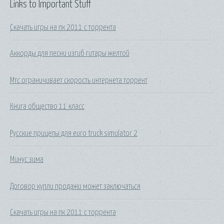
Links to Important Stuff
Скачать игры на пк 2011 с торрента
Аккорды для песни изгиб гитары желтой
Мтс ограничивает скорость интернета торрент
Книга общество 11 класс
Русские прицепы для euro truck simulator 2
Минус зима
Договор купли продажи может заключаться
Скачать игры на пк 2011 с торрента