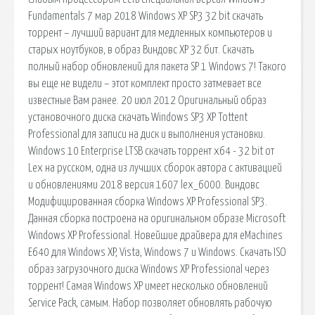
Fundamentals 7 мар 2018 Windows XP SP3 32 bit скачать
торрент – лучший вариант для медленных компьютеров и
старых ноутбуков, в образ Виндовс XP 32 бит. Скачать
полный набор обновлений для пакета SP 1 Windows 7! Такого
вы еще не видели – этот комплект просто затмевает все
известные Вам ранее. 20 июл 2012 Оригинальный образ
установочного диска скачать Windows SP3 XP Tottent
Professional для записи на диск и выполнения установки.
Windows 10 Enterprise LTSB скачать торрент x64 - 32 bit от
Lex на русском, одна из лучших сборок автора с активацией
и обновлениями 2018 версия 1607 lex_6000. Виндовс
Модифицированная сборка Windows XP Professional SP3.
Данная сборка построена на оригинальном образе Microsoft
Windows XP Professional. Новейшие драйвера для eMachines
E640 для Windows XP, Vista, Windows 7 и Windows. Скачать ISO
образ загрузочного диска Windows XP Professional через
торрент! Самая Windows XP имеет несколько обновлений
Service Pack, самым. Набор позволяет обновлять рабочую