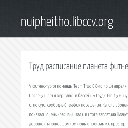
nuipheitho.libccv.org
Труд расписание планета фитне
V фитнес-тур от команды Team Trud С 8-го по 14 апреля
После 5-и лет я вернулась в бассейн «Труд»! Его 15 м
и, по сути, свободный график посещения. Купила абонеме
показали очень красивый зал и в итоге заплатила Плане
дорожек, множеством групповых программ и просторны