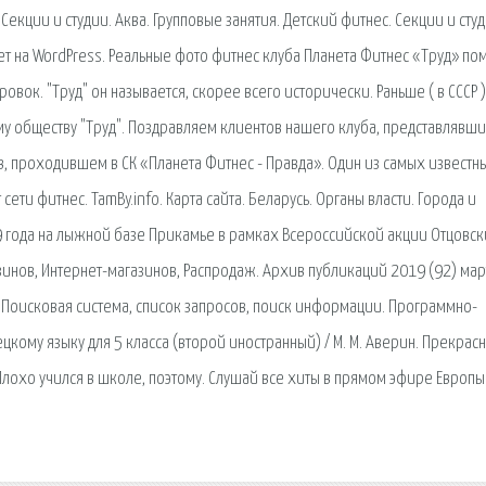
Секции и студии. Аква. Групповые занятия. Детский фитнес. Секции и студ
ет на WordPress. Реальные фото фитнес клуба Планета Фитнес «Труд» пом
вок. "Труд" он называется, скорее всего исторически. Раньше ( в СССР )
у обществу "Труд". Поздравляем клиентов нашего клуба, представлявш
в, проходившем в СК «Планета Фитнес - Правда». Один из самых известн
ти фитнес. TamBy.info. Карта сайта. Беларусь. Органы власти. Города и
19 года на лыжной базе Прикамье в рамках Всероссийской акции Отцовс
инов, Интернет-магазинов, Распродаж. Архив публикаций 2019 (92) мар
а. Поисковая сиcтема, список запросов, поиск информации. Программно-
кому языку для 5 класса (второй иностранный) / М. М. Аверин. Прекрас
Плохо учился в школе, поэтому. Слушай все хиты в прямом эфире Европы