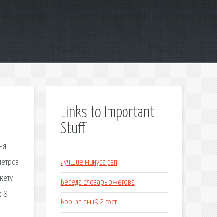
Links to Important
Stuff
ня.
метров
Лучшие минуса рэп
акету
Беседа словарь ожегова
а 8
Бронза амц9 2 гост