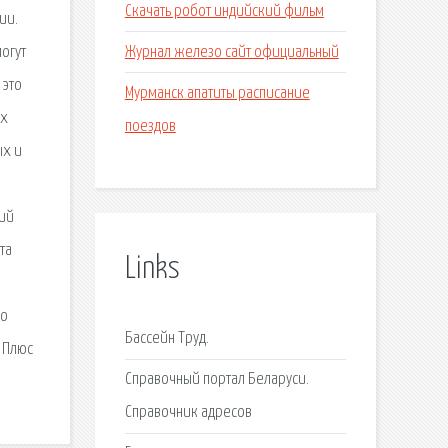
Скачать робот индийский фильм
ии.
Журнал железо сайт официальный
огут
 это
Мурманск апатиты расписание
их
поездов
ых и
кий
та
Links
но
Бассейн Труд.
 Плюс
Справочный портал Беларуси.
Справочник адресов