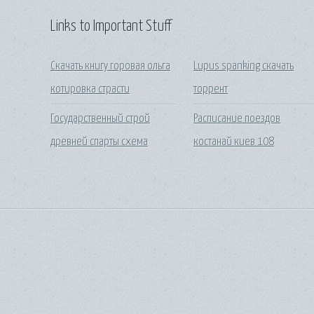
Links to Important Stuff
Скачать книгу горовая ольга
Lupus spanking скачать
котировка страсти
торрент
Государственный строй
Расписание поездов
древней спарты схема
костанай киев 108