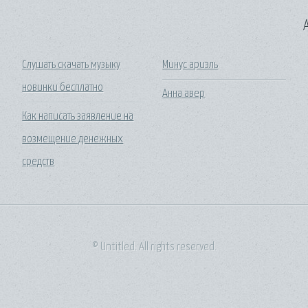
A
Слушать скачать музыку
Минус ариэль
новинки бесплатно
Анна авер
Как написать заявление на
возмещение денежных
средств
© Untitled. All rights reserved.