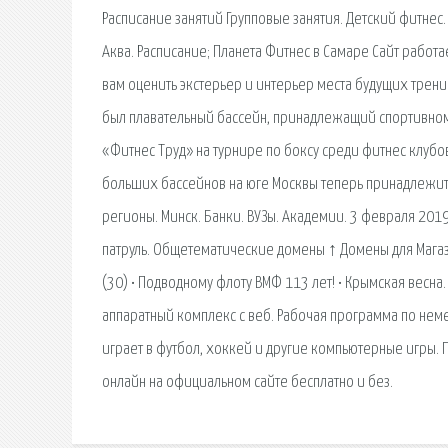
Расписание занятий Групповые занятия. Детский фитнес. 
Аква. Расписание; Планета Фитнес в Самаре Сайт работа
вам оценить экстерьер и интерьер места будущих трениро
был плавательный бассейн, принадлежащий спортивном
«Фитнес Труд» на турнире по боксу среди фитнес клубо
больших бассейнов на юге Москвы теперь принадлежит се
регионы. Минск. Банки. ВУЗы. Академии. 3 февраля 20
патруль. Общетематические домены ↑ Домены для Магаз
(30) • Подводному флоту ВМФ 113 лет! • Крымская весн
аппаратный комплекс с веб. Рабочая программа по немец
играет в футбол, хоккей и другие компьютерные игры. 
онлайн на официальном сайте бесплатно и без.