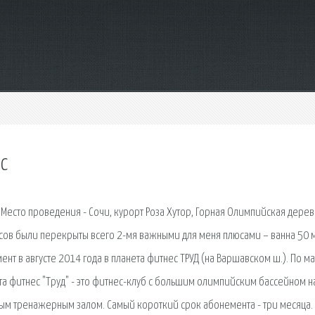
с
. Место проведения - Сочи, курорт Роза Хутор, Горная Олимпийская дерев
инусов были перекрыты всего 2-мя важными для меня плюсами – ванна 50 
нт в августе 2014 года в планета фитнес ТРУД (на Варшавском ш.). По м
та фитнес "Труд" - это фитнес-клуб с большим олимпийским бассейном н
м тренажерным залом. Самый короткий срок абонемента - три месяца.